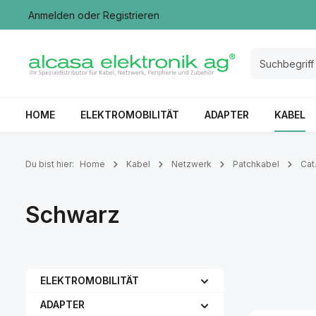
Anmelden
oder
Registrieren
springen
Zur Hauptnavigation springen
HOME
ELEKTROMOBILITÄT
ADAPTER
KABEL
Du bist hier:
Home
Kabel
Netzwerk
Patchkabel
Cat
Schwarz
ELEKTROMOBILITÄT
ADAPTER