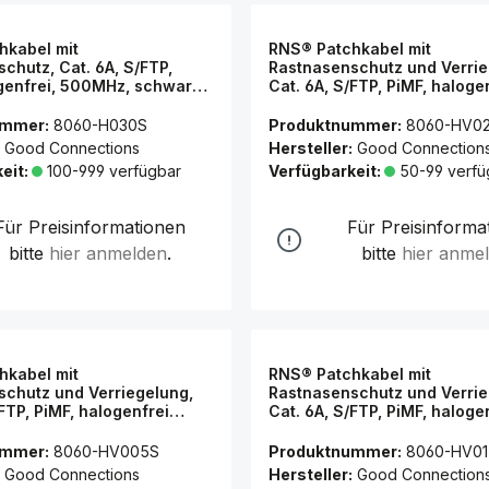
hkabel mit
RNS® Patchkabel mit
chutz, Cat. 6A, S/FTP,
Rastnasenschutz und Verrie
genfrei, 500MHz, schwarz,
Cat. 6A, S/FTP, PiMF, haloge
Connections®
(LSZH), 500MHz, schwarz, 
Connections®
ummer:
8060-H030S
Produktnummer:
8060-HV0
Good Connections
Hersteller:
Good Connection
eit:
100-999 verfügbar
Verfügbarkeit:
50-99 verfü
Für Preisinformationen
Für Preisinforma
bitte
hier anmelden
.
bitte
hier anme
hkabel mit
RNS® Patchkabel mit
chutz und Verriegelung,
Rastnasenschutz und Verrie
/FTP, PiMF, halogenfrei
Cat. 6A, S/FTP, PiMF, haloge
00MHz, schwarz, 0,5m, Good
(LSZH), 500MHz, schwarz, 1
ns®
Connections®
ummer:
8060-HV005S
Produktnummer:
8060-HV0
Good Connections
Hersteller:
Good Connection