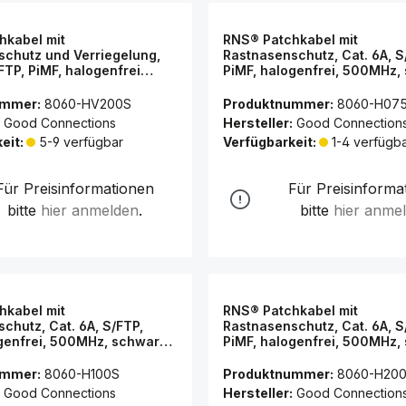
hkabel mit
RNS® Patchkabel mit
chutz und Verriegelung,
Rastnasenschutz, Cat. 6A, S
/FTP, PiMF, halogenfrei
PiMF, halogenfrei, 500MHz,
00MHz, schwarz, 20m, Good
7,5m, Good Connections®
ns®
ummer:
8060-HV200S
Produktnummer:
8060-H07
Good Connections
Hersteller:
Good Connection
eit:
5-9 verfügbar
Verfügbarkeit:
1-4 verfügb
Für Preisinformationen
Für Preisinforma
bitte
hier anmelden
.
bitte
hier anme
hkabel mit
RNS® Patchkabel mit
chutz, Cat. 6A, S/FTP,
Rastnasenschutz, Cat. 6A, S
genfrei, 500MHz, schwarz,
PiMF, halogenfrei, 500MHz,
 Connections®
20m, Good Connections®
ummer:
8060-H100S
Produktnummer:
8060-H20
Good Connections
Hersteller:
Good Connection