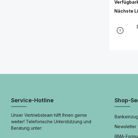
Verfügbark
Nächste L
Service-Hotline
Shop-Se
Unser Vertriebsteam hilft Ihnen gerne
Bankeinzug
weiter! Telefonische Unterstützung und
Newsletter
Beratung unter:
RMA-Formu