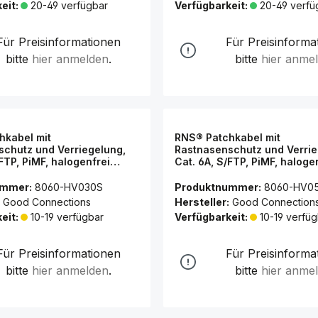
eit:
20-49 verfügbar
Verfügbarkeit:
20-49 verfü
Für Preisinformationen
Für Preisinforma
bitte
hier anmelden
.
bitte
hier anme
hkabel mit
RNS® Patchkabel mit
chutz und Verriegelung,
Rastnasenschutz und Verrie
/FTP, PiMF, halogenfrei
Cat. 6A, S/FTP, PiMF, haloge
00MHz, schwarz, 3m, Good
(LSZH), 500MHz, schwarz, 
ns®
Connections®
ummer:
8060-HV030S
Produktnummer:
8060-HV0
Good Connections
Hersteller:
Good Connection
eit:
10-19 verfügbar
Verfügbarkeit:
10-19 verfüg
Für Preisinformationen
Für Preisinforma
bitte
hier anmelden
.
bitte
hier anme