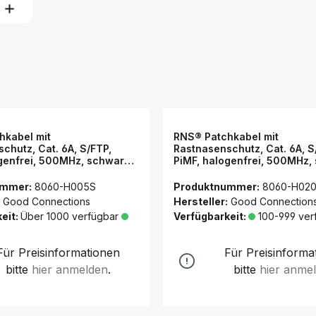
hkabel mit
RNS® Patchkabel mit
chutz, Cat. 6A, S/FTP,
Rastnasenschutz, Cat. 6A, S
genfrei, 500MHz, schwarz,
PiMF, halogenfrei, 500MHz,
d Connections®
2m, Good Connections®
ummer:
8060-H005S
Produktnummer:
8060-H02
Good Connections
Hersteller:
Good Connection
eit:
Über 1000 verfügbar
Verfügbarkeit:
100-999 ver
Für Preisinformationen
Für Preisinforma
bitte
hier anmelden
.
bitte
hier anme