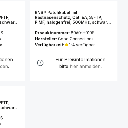
RNS® Patchkabel mit
/FTP,
Rastnasenschutz, Cat. 6A, S/FTP,
 schwarz,
PiMF, halogenfrei, 500MHz, schwarz,
1m, Good Connections®
5S
Produktnummer:
8060-H010S
s
Hersteller:
Good Connections
ar
Verfügbarkeit:
1-4 verfügbar
tionen
Für Preisinformationen
lden
.
bitte
hier anmelden
.
/FTP,
 schwarz,
0S
s