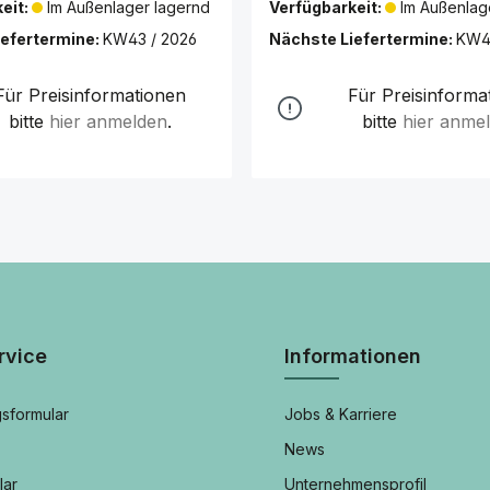
eit:
Im Außenlager lagernd
Verfügbarkeit:
Im Außenlag
iefertermine:
KW43 / 2026
Nächste Liefertermine:
KW4
Für Preisinformationen
Für Preisinforma
bitte
hier anmelden
.
bitte
hier anme
rvice
Informationen
sformular
Jobs & Karriere
News
lar
Unternehmensprofil