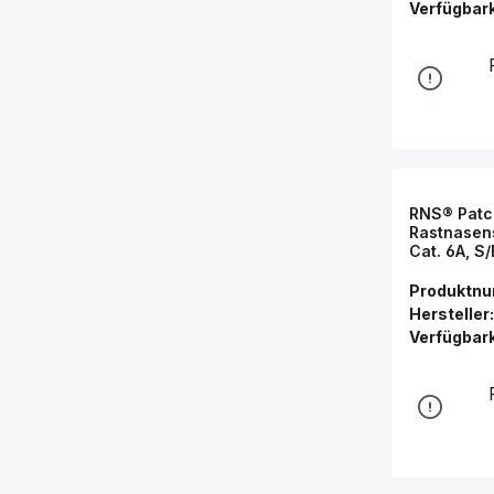
Verfügbark
RNS® Patc
Rastnasens
Cat. 6A, S
(LSZH), 5
Connectio
Produktn
Hersteller:
Verfügbark