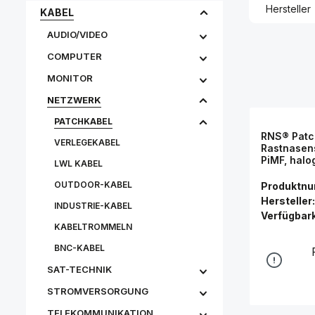
Hersteller
KABEL
AUDIO/VIDEO
COMPUTER
MONITOR
NETZWERK
PATCHKABEL
RNS® Patc
VERLEGEKABEL
Rastnasens
PiMF, halo
LWL KABEL
0,5m, Goo
OUTDOOR-KABEL
Produktn
Hersteller:
INDUSTRIE-KABEL
Verfügbark
KABELTROMMELN
BNC-KABEL
SAT-TECHNIK
STROMVERSORGUNG
TELEKOMMUNIKATION