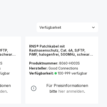
RNS® Patchkabel mit
/FTP,
Rastnasenschutz, Cat. 6A, S/FTP,
 schwarz,
PiMF, halogenfrei, 500MHz, schwarz,
0,25m, Good Connections®
0S
Produktnummer:
8060-H003S
s
Hersteller:
Good Connections
fügbar
Verfügbarkeit:
100-999 verfügbar
tionen
Für Preisinformationen
lden
.
bitte
hier anmelden
.