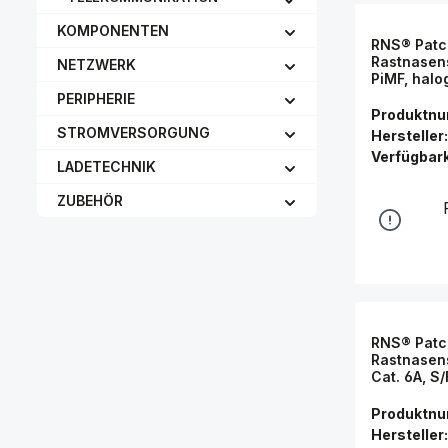
KOMPONENTEN
RNS® Patc
Rastnasens
NETZWERK
PiMF, halo
3m, Good 
PERIPHERIE
Produktn
STROMVERSORGUNG
Hersteller:
Verfügbark
LADETECHNIK
ZUBEHÖR
RNS® Patc
Rastnasens
Cat. 6A, S
(LSZH), 5
Connectio
Produktn
Hersteller: