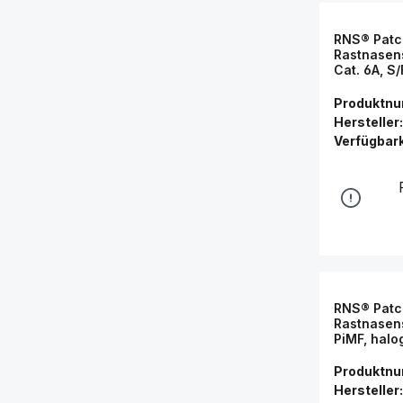
RNS® Patc
Rastnasens
Cat. 6A, S
(LSZH), 5
Connectio
Produktn
Hersteller:
Verfügbark
RNS® Patc
Rastnasens
PiMF, halo
10m, Good
Produktn
Hersteller: