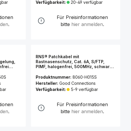
gbar
Verfügbarkeit:
20-49 verfügbar
tionen
Für Preisinformationen
lden
.
bitte
hier anmelden
.
RNS® Patchkabel mit
gelung,
Rastnasenschutz, Cat. 6A, S/FTP,
nfrei
PIMF, halogenfrei, 500MHz, schwarz,
5m, Good
1,5m, Good Connections®
50S
Produktnummer:
8060-H015S
s
Hersteller:
Good Connections
bar
Verfügbarkeit:
5-9 verfügbar
tionen
Für Preisinformationen
lden
.
bitte
hier anmelden
.