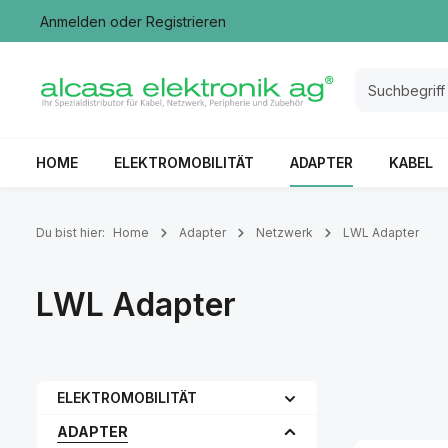
Anmelden
oder
Registrieren
springen
Zur Hauptnavigation springen
HOME
ELEKTROMOBILITÄT
ADAPTER
KABEL
Du bist hier:
Home
Adapter
Netzwerk
LWL Adapter
LWL Adapter
ELEKTROMOBILITÄT
ADAPTER