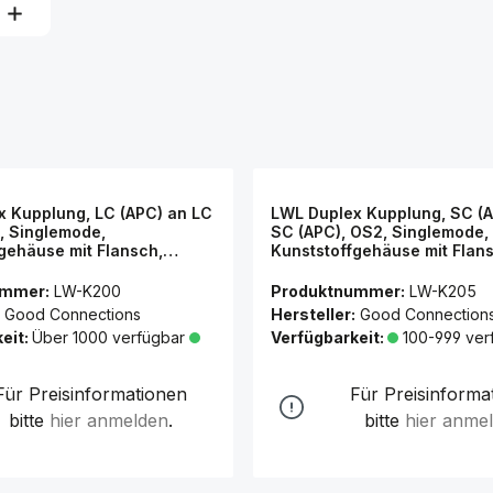
x Kupplung, LC (APC) an LC
LWL Duplex Kupplung, SC (
, Singlemode,
SC (APC), OS2, Singlemode,
gehäuse mit Flansch,
Kunststoffgehäuse mit Flan
se, grün, Good
Keramikhülse, grün, Good
ns®
Connections®
ummer:
LW-K200
Produktnummer:
LW-K205
Good Connections
Hersteller:
Good Connection
eit:
Über 1000 verfügbar
Verfügbarkeit:
100-999 ver
Für Preisinformationen
Für Preisinforma
bitte
hier anmelden
.
bitte
hier anme