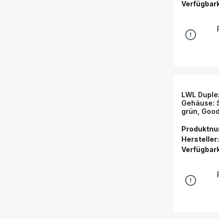
Verfügbark
LWL Duple
Gehäuse: S
grün, Goo
Produktn
Hersteller:
Verfügbark