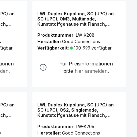
UPC) an
LWL Duplex Kupplung, SC (UPC) an
SC (UPC), OM3, Multimode,
sch,
Kunststoffgehäuse mit Flansch,
Keramikhülse, aqua, Good
Connections®
Produktnummer:
LW-K208
s
Hersteller:
Good Connections
fügbar
Verfügbarkeit:
100-999 verfügbar
tionen
Für Preisinformationen
lden
.
bitte
hier anmelden
.
UPC) an
LWL Duplex Kupplung, SC (UPC) an
SC (UPC), OS2, Singlemode,
sch,
Kunststoffgehäuse mit Flansch,
Keramikhülse, blau, Good
Connections®
Produktnummer:
LW-K206
s
Hersteller:
Good Connections