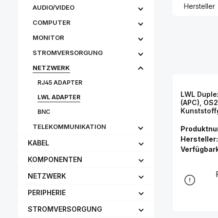
Hersteller
AUDIO/VIDEO
COMPUTER
MONITOR
STROMVERSORGUNG
NETZWERK
RJ45 ADAPTER
LWL Duple
LWL ADAPTER
(APC), OS2
Kunststoff
BNC
Keramikhül
TELEKOMMUNIKATION
Connectio
Produktn
Hersteller:
KABEL
Verfügbark
KOMPONENTEN
NETZWERK
PERIPHERIE
STROMVERSORGUNG