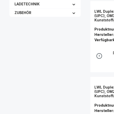
LADETECHNIK
LWL Duple
ZUBEHÖR
(UPC), OM3
Kunststoff
Keramikhü
Connectio
Produktn
Hersteller:
Verfügbark
LWL Duple
(UPC), OM2
Kunststoff
Keramikhül
Connectio
Produktn
Hersteller: