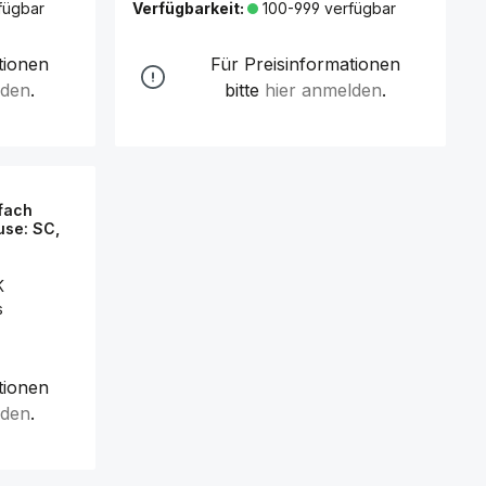
fügbar
Verfügbarkeit:
100-999 verfügbar
tionen
Für Preisinformationen
lden
.
bitte
hier anmelden
.
fach
use: SC,
K
s
tionen
lden
.