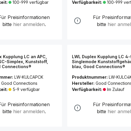
eit:
100-999 verfügbar
Verfügbarkeit:
100-999 ver
Für Preisinformationen
Für Preisinforma
bitte
hier anmelden
.
bitte
hier anme
x Kupplung LC an APC,
LWL Duplex Kupplung LC 4-
C-Simplex, Kunststoff,
Singlemode Kunststoffgehä
d Connections®
blau, Good Connections®
ummer:
LW-KULCAPCK
Produktnummer:
LW-KULC4
Good Connections
Hersteller:
Good Connection
eit:
5-9 verfügbar
Verfügbarkeit:
Im Zulauf
Für Preisinformationen
Für Preisinforma
bitte
hier anmelden
.
bitte
hier anme