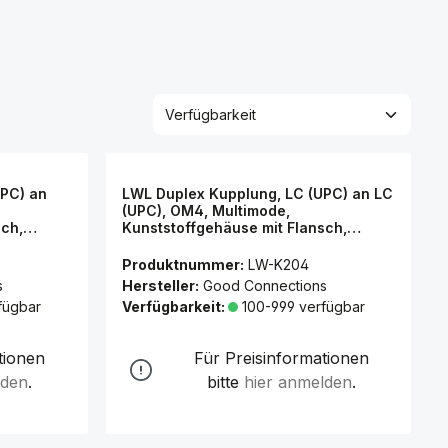
APC) an
LWL Duplex Kupplung, LC (UPC) an LC
(UPC), OM4, Multimode,
sch,
Kunststoffgehäuse mit Flansch,
Keramikhülse, violett, Good
Connections®
Produktnummer:
LW-K204
s
Hersteller:
Good Connections
fügbar
Verfügbarkeit:
100-999 verfügbar
tionen
Für Preisinformationen
lden
.
bitte
hier anmelden
.