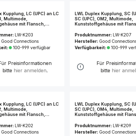
x Kupplung, LC (UPC) an LC
LWL Duplex Kupplung, SC (
, Multimode,
SC (UPC), OM2, Multimode,
gehäuse mit Flansch,
Kunststoffgehäuse mit Flan
lse, aqua, Good
Keramikhülse, grau, Good
ns®
Connections®
ummer:
LW-K203
Produktnummer:
LW-K207
Good Connections
Hersteller:
Good Connection
eit:
100-999 verfügbar
Verfügbarkeit:
100-999 ver
Für Preisinformationen
Für Preisinforma
bitte
hier anmelden
.
bitte
hier anme
x Kupplung, LC (UPC) an LC
LWL Duplex Kupplung, SC (
, Multimode,
SC (UPC), OM4, Multimode,
gehäuse mit Flansch,
Kunststoffgehäuse mit Flan
se, grau, Good
Keramikhülse, violett, Good
ns®
Connections®
ummer:
LW-K202
Produktnummer:
LW-K209
Good Connections
Hersteller:
Good Connection