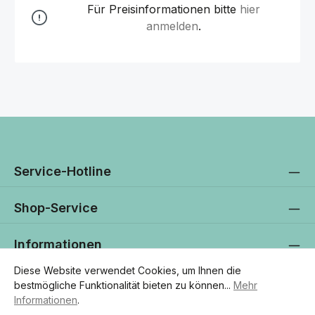
Für Preisinformationen bitte
hier
anmelden
.
Service-Hotline
Shop-Service
Informationen
Diese Website verwendet Cookies, um Ihnen die
Newsletter
bestmögliche Funktionalität bieten zu können...
Mehr
Informationen
.