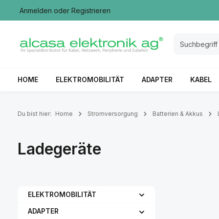
Anmelden
oder
Registrieren
springen
Zur Hauptnavigation springen
HOME
ELEKTROMOBILITÄT
ADAPTER
KABEL
Du bist hier:
Home
Stromversorgung
Batterien & Akkus
Ladegeräte
ELEKTROMOBILITÄT
ADAPTER