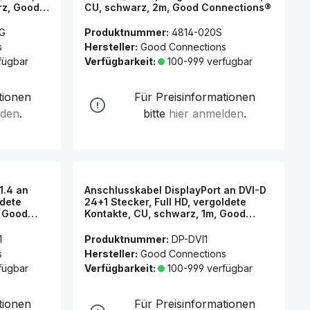
rz, Good
CU, schwarz, 2m, Good Connections®
G
Produktnummer:
4814-020S
s
Hersteller:
Good Connections
fügbar
Verfügbarkeit:
100-999 verfügbar
tionen
Für Preisinformationen
lden
.
bitte
hier anmelden
.
1.4 an
Anschlusskabel DisplayPort an DVI-D
ldete
24+1 Stecker, Full HD, vergoldete
, Good
Kontakte, CU, schwarz, 1m, Good
Connections®
1
Produktnummer:
DP-DVI1
s
Hersteller:
Good Connections
fügbar
Verfügbarkeit:
100-999 verfügbar
tionen
Für Preisinformationen