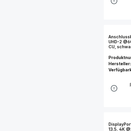
Anschlussk
UHD-2 @60
CU, schwa
Produktn
Hersteller:
Verfügbark
DisplayPor
13.5, 4K 