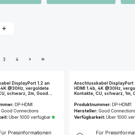
3
4
abel DisplayPort 1.2 an
Anschlusskabel DisplayPort 
, 4K @30Hz, vergoldete
HDMI 1.4b, 4K @30Hz, vergo
CU, schwarz, 2m, Good
Kontakte, CU, schwarz, 1m,
ns®
Connections®
ummer:
DP-HDMI
Produktnummer:
DP-HDMI1
Good Connections
Hersteller:
Good Connection
eit:
Über 1000 verfügbar
Verfügbarkeit:
Über 1000 ve
Für Preisinformationen
Für Preisinforma