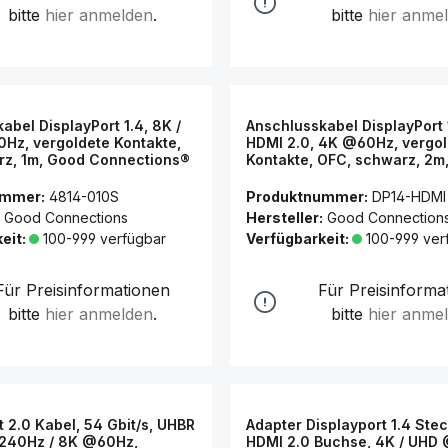
bitte
hier anmelden
.
bitte
hier anme
abel DisplayPort 1.4, 8K /
Anschlusskabel DisplayPort 
Hz, vergoldete Kontakte,
HDMI 2.0, 4K @60Hz, vergo
rz, 1m, Good Connections®
Kontakte, OFC, schwarz, 2m
Connections®
ummer:
4814-010S
Produktnummer:
DP14-HDMI
Good Connections
Hersteller:
Good Connection
eit:
100-999 verfügbar
Verfügbarkeit:
100-999 ver
Für Preisinformationen
Für Preisinforma
bitte
hier anmelden
.
bitte
hier anme
t 2.0 Kabel, 54 Gbit/s, UHBR
Adapter Displayport 1.4 Ste
@240Hz / 8K @60Hz,
HDMI 2.0 Buchse, 4K / UHD