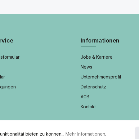
rvice
Informationen
sformular
Jobs & Karriere
News
lar
Unternehmensprofil
ngungen
Datenschutz
AGB
Kontakt
ktionalität bieten zu können...
Mehr Informationen
.