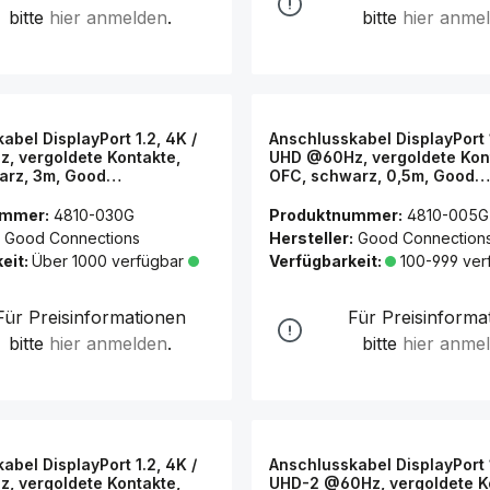
bitte
hier anmelden
.
bitte
hier anme
abel DisplayPort 1.2, 4K /
Anschlusskabel DisplayPort 1
, vergoldete Kontakte,
UHD @60Hz, vergoldete Kon
arz, 3m, Good
OFC, schwarz, 0,5m, Good
ns®
Connections®
ummer:
4810-030G
Produktnummer:
4810-005G
Good Connections
Hersteller:
Good Connection
eit:
Über 1000 verfügbar
Verfügbarkeit:
100-999 ver
Für Preisinformationen
Für Preisinforma
bitte
hier anmelden
.
bitte
hier anme
abel DisplayPort 1.2, 4K /
Anschlusskabel DisplayPort 1
, vergoldete Kontakte,
UHD-2 @60Hz, vergoldete K