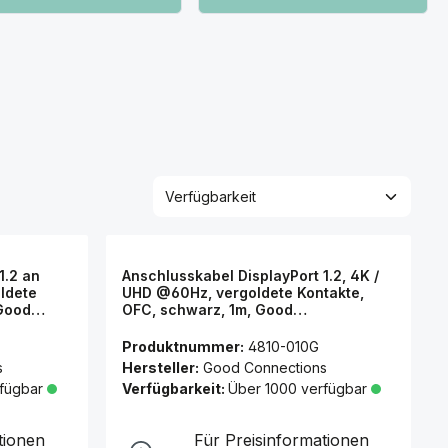
1.2 an
Anschlusskabel DisplayPort 1.2, 4K /
ldete
UHD @60Hz, vergoldete Kontakte,
 Good
OFC, schwarz, 1m, Good
Connections®
Produktnummer:
4810-010G
s
Hersteller:
Good Connections
rfügbar
Verfügbarkeit:
Über 1000 verfügbar
tionen
Für Preisinformationen