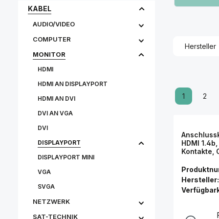
KABEL
AUDIO/VIDEO
COMPUTER
Hersteller
MONITOR
HDMI
HDMI AN DISPLAYPORT
1
2
HDMI AN DVI
DVI AN VGA
DVI
Anschlussk
DISPLAYPORT
HDMI 1.4b
Kontakte, 
DISPLAYPORT MINI
Connectio
Produktn
VGA
Hersteller:
SVGA
Verfügbark
NETZWERK
SAT-TECHNIK