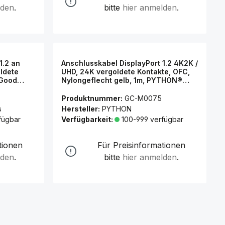
lden
.
bitte
hier anmelden
.
1.2 an
Anschlusskabel DisplayPort 1.2 4K2K /
ldete
UHD, 24K vergoldete Kontakte, OFC,
 Good
Nylongeflecht gelb, 1m, PYTHON®
Series
Produktnummer:
GC-M0075
s
Hersteller:
PYTHON
fügbar
Verfügbarkeit:
100-999 verfügbar
tionen
Für Preisinformationen
lden
.
bitte
hier anmelden
.