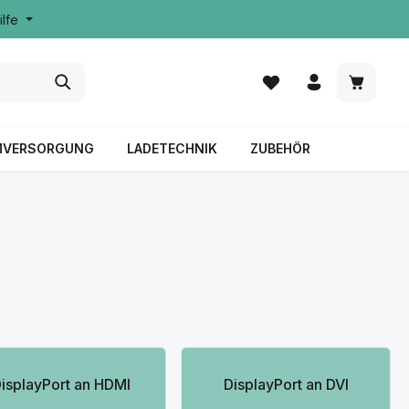
ilfe
MVERSORGUNG
LADETECHNIK
ZUBEHÖR
isplayPort an HDMI
DisplayPort an DVI