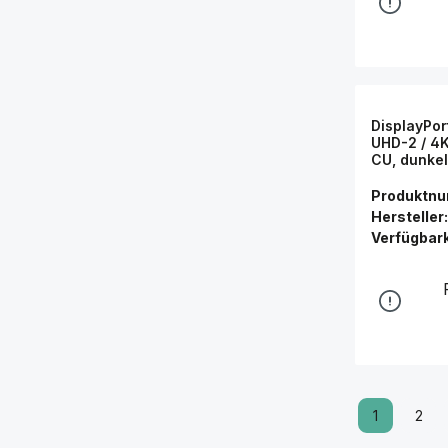
DisplayPor
UHD-2 / 4
CU, dunkel
Connectio
Produktn
Hersteller:
Verfügbark
1
2