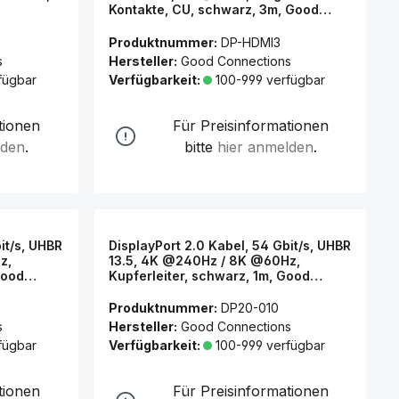
Kontakte, CU, schwarz, 3m, Good
Connections®
Produktnummer:
DP-HDMI3
s
Hersteller:
Good Connections
fügbar
Verfügbarkeit:
100-999 verfügbar
tionen
Für Preisinformationen
lden
.
bitte
hier anmelden
.
it/s, UHBR
DisplayPort 2.0 Kabel, 54 Gbit/s, UHBR
z,
13.5, 4K @240Hz / 8K @60Hz,
Good
Kupferleiter, schwarz, 1m, Good
Connections®
Produktnummer:
DP20-010
s
Hersteller:
Good Connections
fügbar
Verfügbarkeit:
100-999 verfügbar
tionen
Für Preisinformationen