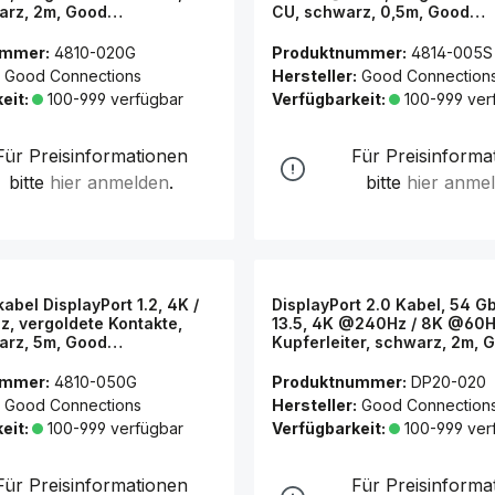
arz, 2m, Good
CU, schwarz, 0,5m, Good
ns®
Connections®
ummer:
4810-020G
Produktnummer:
4814-005S
Good Connections
Hersteller:
Good Connection
eit:
100-999 verfügbar
Verfügbarkeit:
100-999 ver
Für Preisinformationen
Für Preisinforma
bitte
hier anmelden
.
bitte
hier anme
abel DisplayPort 1.2, 4K /
DisplayPort 2.0 Kabel, 54 Gb
, vergoldete Kontakte,
13.5, 4K @240Hz / 8K @60H
arz, 5m, Good
Kupferleiter, schwarz, 2m, 
ns®
Connections®
ummer:
4810-050G
Produktnummer:
DP20-020
Good Connections
Hersteller:
Good Connection
eit:
100-999 verfügbar
Verfügbarkeit:
100-999 ver
Für Preisinformationen
Für Preisinforma