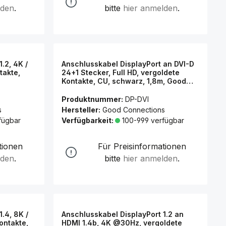
lden
.
bitte
hier anmelden
.
.2, 4K /
Anschlusskabel DisplayPort an DVI-D
takte,
24+1 Stecker, Full HD, vergoldete
Kontakte, CU, schwarz, 1,8m, Good
Connections®
Produktnummer:
DP-DVI
s
Hersteller:
Good Connections
fügbar
Verfügbarkeit:
100-999 verfügbar
tionen
Für Preisinformationen
lden
.
bitte
hier anmelden
.
.4, 8K /
Anschlusskabel DisplayPort 1.2 an
ontakte,
HDMI 1.4b, 4K @30Hz, vergoldete