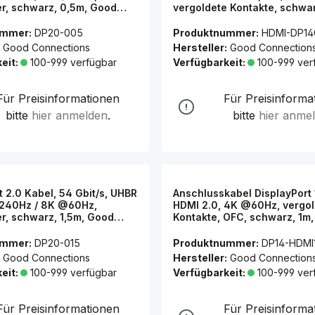
er, schwarz, 0,5m, Good
vergoldete Kontakte, schwa
ns®
Connections®
ummer:
DP20-005
Produktnummer:
HDMI-DP14
Good Connections
Hersteller:
Good Connection
eit:
100-999 verfügbar
Verfügbarkeit:
100-999 ver
Für Preisinformationen
Für Preisinforma
bitte
hier anmelden
.
bitte
hier anme
t 2.0 Kabel, 54 Gbit/s, UHBR
Anschlusskabel DisplayPort 
@240Hz / 8K @60Hz,
HDMI 2.0, 4K @60Hz, vergo
er, schwarz, 1,5m, Good
Kontakte, OFC, schwarz, 1m
ns®
Connections®
ummer:
DP20-015
Produktnummer:
DP14-HDMI
Good Connections
Hersteller:
Good Connection
eit:
100-999 verfügbar
Verfügbarkeit:
100-999 ver
Für Preisinformationen
Für Preisinforma