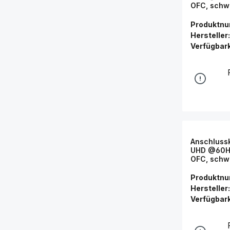
OFC, schw
Connectio
Produktn
Hersteller:
Verfügbark
Anschlussk
UHD @60Hz
OFC, schw
Connectio
Produktn
Hersteller:
Verfügbark