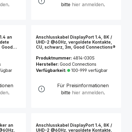
lden
.
bitte
hier anmelden
.
1.4 an
Anschlusskabel DisplayPort 1.4, 8K /
ldete
UHD-2 @60Hz, vergoldete Kontakte,
, Good
CU, schwarz, 3m, Good Connections®
Produktnummer:
4814-030S
s
Hersteller:
Good Connections
fügbar
Verfügbarkeit:
100-999 verfügbar
tionen
Für Preisinformationen
lden
.
bitte
hier anmelden
.
cker an
Anschlusskabel DisplayPort 1.4, 8K /
 @60Hz,
UHD-2 @60Hz, vergoldete Kontakte,