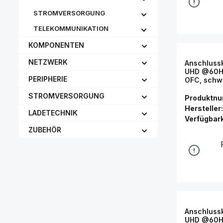
STROMVERSORGUNG
TELEKOMMUNIKATION
KOMPONENTEN
NETZWERK
Anschlussk
UHD @60Hz
PERIPHERIE
OFC, schw
Connectio
STROMVERSORGUNG
Produktn
Hersteller:
LADETECHNIK
Verfügbark
ZUBEHÖR
Anschlussk
UHD @60Hz