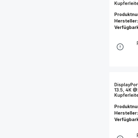
Kupferleit
Connectio
Produktn
Hersteller:
Verfügbark
DisplayPor
13.5, 4K 
Kupferleit
Connectio
Produktn
Hersteller:
Verfügbark