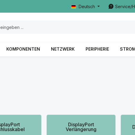
Deutsch
Service/H
KOMPONENTEN
NETZWERK
PERIPHERIE
STRO
rie überspringen
splayPort
DisplayPort
D
hlusskabel
Verlängerung