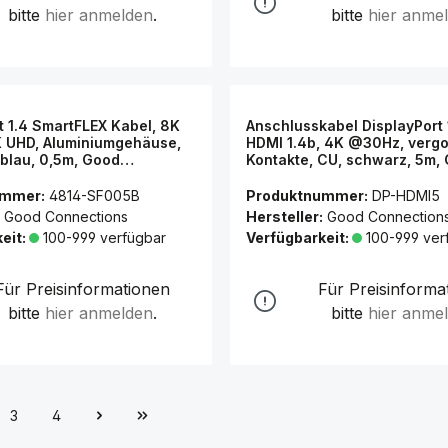
bitte
hier anmelden
.
bitte
hier anme
t 1.4 SmartFLEX Kabel, 8K
Anschlusskabel DisplayPort 
K UHD, Aluminiumgehäuse,
HDMI 1.4b, 4K @30Hz, vergo
blau, 0,5m, Good
Kontakte, CU, schwarz, 5m,
ns®
Connections®
ummer:
4814-SF005B
Produktnummer:
DP-HDMI5
Good Connections
Hersteller:
Good Connection
eit:
100-999 verfügbar
Verfügbarkeit:
100-999 ver
Für Preisinformationen
Für Preisinforma
bitte
hier anmelden
.
bitte
hier anme
3
4