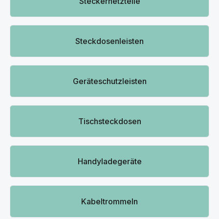
Steckernetzteile
Steckdosenleisten
Geräteschutzleisten
Tischsteckdosen
Handyladegeräte
Kabeltrommeln