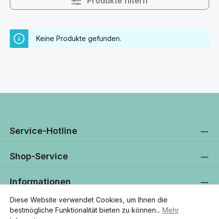
Produkte filtern
Keine Produkte gefunden.
Service-Hotline
Shop-Service
Informationen
Diese Website verwendet Cookies, um Ihnen die
Newsletter
bestmögliche Funktionalität bieten zu können...
Mehr