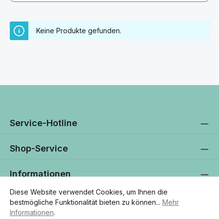
Keine Produkte gefunden.
Service-Hotline
Shop-Service
Informationen
Diese Website verwendet Cookies, um Ihnen die
Newsletter
bestmögliche Funktionalität bieten zu können...
Mehr
Informationen
.