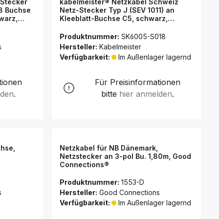
-Stecker
kabelmeister® Netzkabel Schweiz
 8 Buchse
Netz-Stecker Typ J (SEV 1011) an
warz,
Kleeblatt-Buchse C5, schwarz,
ections®
0,75mm², 1,8m
Produktnummer:
SK6005-S018
s
Hersteller:
Kabelmeister
Verfügbarkeit:
Im Außenlager lagernd
tionen
Für Preisinformationen
lden
.
bitte
hier anmelden
.
chse,
Netzkabel für NB Dänemark,
Netzstecker an 3-pol Bu. 1,80m, Good
Connections®
Produktnummer:
1553-D
s
Hersteller:
Good Connections
Verfügbarkeit:
Im Außenlager lagernd