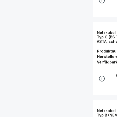
Netzkabel
Typ G (BS 
ASTA, schw
Connectio
Produktn
Hersteller:
Verfügbark
Netzkabel
Typ B (NEM