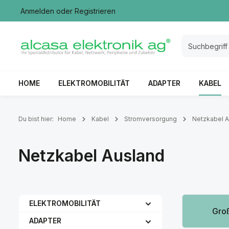
Anmelden
oder
Registrieren
springen
Zur Hauptnavigation springen
HOME
ELEKTROMOBILITÄT
ADAPTER
KABEL
Du bist hier:
Home
Kabel
Stromversorgung
Netzkabel A
Netzkabel Ausland
Kategoriegale
ELEKTROMOBILITÄT
Groß
ADAPTER