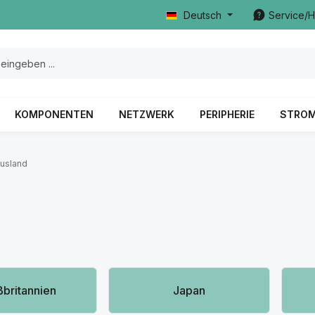
Deutsch
Service/H
KOMPONENTEN
NETZWERK
PERIPHERIE
STRO
usland
rie überspringen
britannien
Japan