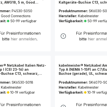
z, AWG18, 5 m, Good
Kaltgeräte-Buchse C13, sch
ns®
0,75mm², 1,8m
ummer:
P4530-S050
Produktnummer:
SK6030-S0
Good Connections
Hersteller:
Kabelmeister
eit:
50-99 verfügbar
Verfügbarkeit:
50-99 verfü
Für Preisinformationen
Für Preisinforma
bitte
hier anmelden
.
bitte
hier anme
er® Netzkabel Italien Netz-
kabelmeister® Netzkabel A
p I (CEI 23-16) an
Typ A (NEMA 1-15P) an C7/E
-Buchse C13, schwarz,
Buchse (gerade), UL, schwa
1,8m
AWG18, 3 m
ummer:
SK6530-S018
Produktnummer:
SK4070-S
Kabelmeister
Hersteller:
Kabelmeister
eit:
10-19 verfügbar
Verfügbarkeit:
10-19 verfüg
Für Preisinformationen
Für Preisinforma