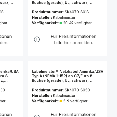
warz,
Buchse (gerade), UL, schwarz,
AWG18, 1,8 m
18
Produktnummer:
SK4070-S018
Hersteller:
Kabelmeister
gbar
Verfügbarkeit:
20-49 verfügbar
tionen
Für Preisinformationen
lden
.
bitte
hier anmelden
.
merika/USA
kabelmeister® Netzkabel Amerika/USA
uro 8
Typ A (NEMA 1-15P) an C7/Euro 8
rz,
Buchse (gerade), UL, schwarz,
AWG18, 5 m
030
Produktnummer:
SK4070-S050
Hersteller:
Kabelmeister
bar
Verfügbarkeit:
5-9 verfügbar
tionen
Für Preisinformationen