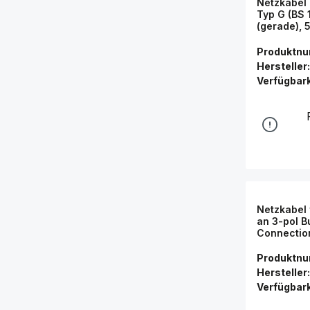
Netzkabel
Typ G (BS 
(gerade), 
0,75 mm²,
Produktn
Hersteller:
Verfügbark
Netzkabel 
an 3-pol B
Connectio
Produktn
Hersteller:
Verfügbark