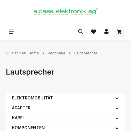
alt springen
Du bist hier:
Home
Peripherie
Lautsprecher
Lautsprecher
ELEKTROMOBILITÄT
ADAPTER
KABEL
KOMPONENTEN