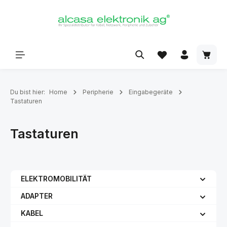
alt springen
Du bist hier:
Home
Peripherie
Eingabegeräte
Tastaturen
Tastaturen
ELEKTROMOBILITÄT
ADAPTER
KABEL