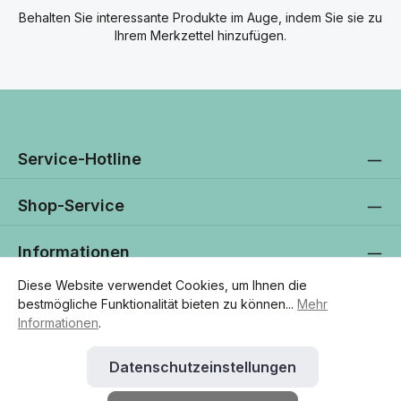
Behalten Sie interessante Produkte im Auge, indem Sie sie zu
Ihrem Merkzettel hinzufügen.
Service-Hotline
Shop-Service
Informationen
Diese Website verwendet Cookies, um Ihnen die
Newsletter
bestmögliche Funktionalität bieten zu können...
Mehr
Informationen
.
Datenschutzeinstellungen
* Alle Preise exkl. gesetzl. Mehrwertsteuer zzgl.
Versandkosten
und
ggf. Nachnahmegebühren, wenn nicht anders angegeben.