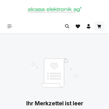
alt springen
Ihr Merkzettel ist leer