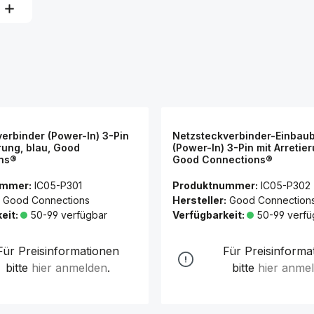
erbinder (Power-In) 3-Pin
Netzsteckverbinder-Einbau
erung, blau, Good
(Power-In) 3-Pin mit Arretier
ns®
Good Connections®
ummer:
IC05-P301
Produktnummer:
IC05-P302
Good Connections
Hersteller:
Good Connection
eit:
50-99 verfügbar
Verfügbarkeit:
50-99 verfü
Für Preisinformationen
Für Preisinforma
bitte
hier anmelden
.
bitte
hier anme