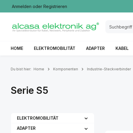
Anmelden
oder
Registrieren
springen
Zur Hauptnavigation springen
HOME
ELEKTROMOBILITÄT
ADAPTER
KABEL
Du bist hier:
Home
Komponenten
Industrie-Steckverbinder
Serie S5
ELEKTROMOBILITÄT
ADAPTER