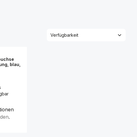
buchse
ung, blau,
s
gbar
tionen
lden
.