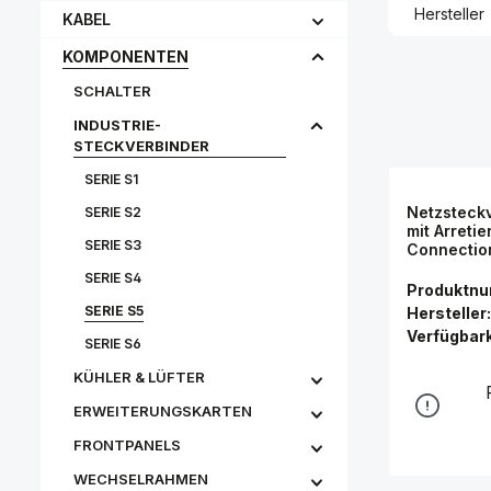
Hersteller
KABEL
KOMPONENTEN
SCHALTER
INDUSTRIE-
STECKVERBINDER
SERIE S1
Netzsteckv
SERIE S2
mit Arreti
SERIE S3
Connectio
SERIE S4
Produktn
SERIE S5
Hersteller:
Verfügbark
SERIE S6
KÜHLER & LÜFTER
ERWEITERUNGSKARTEN
FRONTPANELS
WECHSELRAHMEN