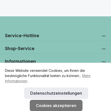
Service-Hotline
Shop-Service
Informationen
Diese Website verwendet Cookies, um Ihnen die
Newsletter
bestmögliche Funktionalität bieten zu können...
Mehr
Informationen
.
Datenschutzeinstellungen
* Alle Preise exkl. gesetzl. Mehrwertsteuer zzgl.
Versandkosten
und
ggf. Nachnahmegebühren, wenn nicht anders angegeben.
Cookies akzeptieren
© 2026 ALCASA Elektronik AG - with
by
Zenit Design