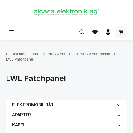
alt springen
Du bist hier:
Home
Netzwerk
10" Netzwerktechnik
LWL Patchpanel
LWL Patchpanel
ELEKTROMOBILITÄT
ADAPTER
KABEL