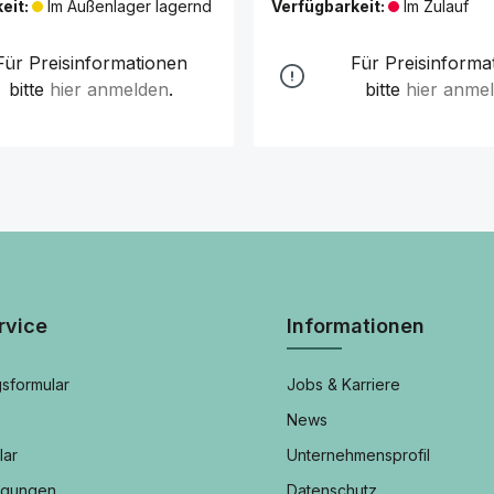
eit:
Im Außenlager lagernd
Verfügbarkeit:
Im Zulauf
Für Preisinformationen
Für Preisinforma
bitte
hier anmelden
.
bitte
hier anme
rvice
Informationen
sformular
Jobs & Karriere
News
lar
Unternehmensprofil
ngungen
Datenschutz