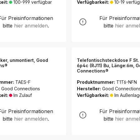
eit:
100-999 verfügbar
Verfügbarkeit:
10-19 verfüg
Für Preisinformationen
Für Preisinforma
bitte
hier anmelden
.
bitte
hier anme
ker, unmontiert, Good
Telefontischsteckdose F St.
ns®
6p4c (RJ11) Bu, Länge:6m, 
Connections®
ummer:
TAES-F
Produktnummer:
T1T6-NFN
Good Connections
Hersteller:
Good Connection
eit:
Im Zulauf
Verfügbarkeit:
Im Außenlag
Für Preisinformationen
Für Preisinforma
bitte
hier anmelden
.
bitte
hier anme