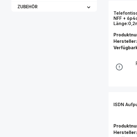
ZUBEHÖR
Telefontis
NFF + 6p4c
Länge:0,2
Produktn
Hersteller:
Verfügbark
ISDN Aufpu
Produktn
Hersteller: