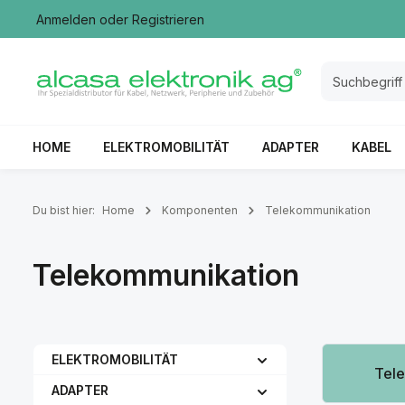
Anmelden
oder
Registrieren
springen
Zur Hauptnavigation springen
HOME
ELEKTROMOBILITÄT
ADAPTER
KABEL
Du bist hier:
Home
Komponenten
Telekommunikation
Telekommunikation
Kategoriegale
ELEKTROMOBILITÄT
Tel
ADAPTER