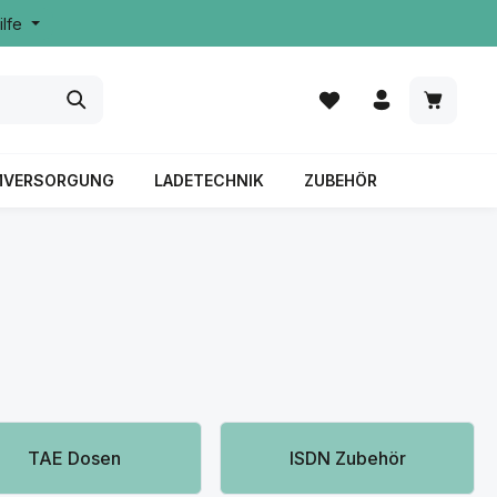
ilfe
MVERSORGUNG
LADETECHNIK
ZUBEHÖR
TAE Dosen
ISDN Zubehör