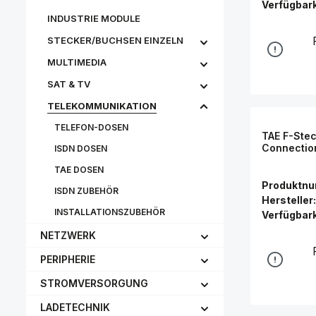
Verfügbark
INDUSTRIE MODULE
STECKER/BUCHSEN EINZELN
MULTIMEDIA
SAT & TV
TELEKOMMUNIKATION
TELEFON-DOSEN
TAE F-Stec
Connectio
ISDN DOSEN
TAE DOSEN
Produktn
ISDN ZUBEHÖR
Hersteller:
INSTALLATIONSZUBEHÖR
Verfügbark
NETZWERK
PERIPHERIE
STROMVERSORGUNG
LADETECHNIK