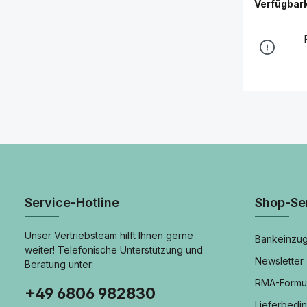
Verfügbark
Service-Hotline
Shop-Se
Unser Vertriebsteam hilft Ihnen gerne
Bankeinzug
weiter! Telefonische Unterstützung und
Newsletter
Beratung unter:
RMA-Formu
+49 6806 982830
Lieferbedi