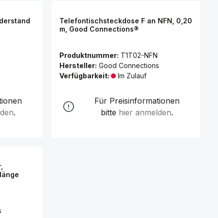
iderstand
Telefontischsteckdose F an NFN, 0,20
m, Good Connections®
Produktnummer:
T1T02-NFN
Hersteller:
Good Connections
Verfügbarkeit:
Im Zulauf
tionen
Für Preisinformationen
lden
.
bitte
hier anmelden
.
,
llänge
s