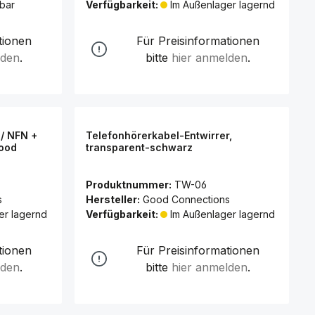
bar
Verfügbarkeit:
Im Außenlager lagernd
tionen
Für Preisinformationen
lden
.
bitte
hier anmelden
.
 / NFN +
Telefonhörerkabel-Entwirrer,
Good
transparent-schwarz
Produktnummer:
TW-06
s
Hersteller:
Good Connections
er lagernd
Verfügbarkeit:
Im Außenlager lagernd
tionen
Für Preisinformationen
lden
.
bitte
hier anmelden
.