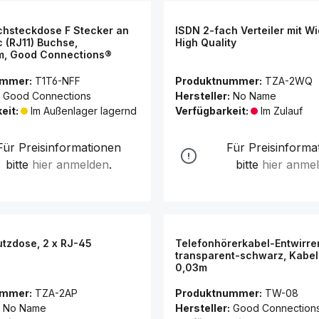
chsteckdose F Stecker an
ISDN 2-fach Verteiler mit W
 (RJ11) Buchse,
High Quality
m, Good Connections®
ummer:
T1T6-NFF
Produktnummer:
TZA-2WQ
Good Connections
Hersteller:
No Name
eit:
Im Außenlager lagernd
Verfügbarkeit:
Im Zulauf
Für Preisinformationen
Für Preisinforma
bitte
hier anmelden
.
bitte
hier anme
tzdose, 2 x RJ-45
Telefonhörerkabel-Entwirrer
transparent-schwarz, Kabe
0,03m
ummer:
TZA-2AP
Produktnummer:
TW-08
No Name
Hersteller:
Good Connection