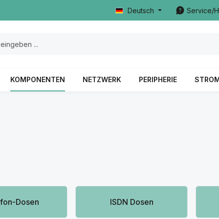
Deutsch
Service/H
KOMPONENTEN
NETZWERK
PERIPHERIE
STRO
rie überspringen
efon-Dosen
ISDN Dosen