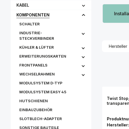
KABEL
Instal
KOMPONENTEN
SCHALTER
INDUSTRIE-
STECKVERBINDER
Hersteller
KÜHLER & LÜFTER
ERWEITERUNGSKARTEN
FRONTPANELS
WECHSELRAHMEN
MODULSYSTEM D-TYP
MODULSYSTEM EASY 45
Twist Stop
HUTSCHIENEN
transparen
EINBAUZUBEHÖR
Produktn
SLOTBLECH-ADAPTER
Hersteller:
SONSTIGE BAUTEILE