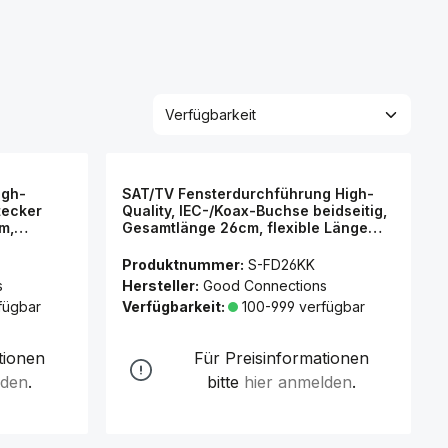
igh-
SAT/TV Fensterdurchführung High-
tecker
Quality, IEC-/Koax-Buchse beidseitig,
m,
Gesamtlänge 26cm, flexible Länge
ions®
17cm, transparent, Good
Connections®
Produktnummer:
S-FD26KK
s
Hersteller:
Good Connections
fügbar
Verfügbarkeit:
100-999 verfügbar
tionen
Für Preisinformationen
lden
.
bitte
hier anmelden
.