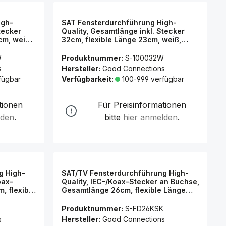
igh-
SAT Fensterdurchführung High-
tecker
Quality, Gesamtlänge inkl. Stecker
cm, weiß,
32cm, flexible Länge 23cm, weiß,
Good Connections®
W
Produktnummer:
S-100032W
s
Hersteller:
Good Connections
fügbar
Verfügbarkeit:
100-999 verfügbar
tionen
Für Preisinformationen
lden
.
bitte
hier anmelden
.
g High-
SAT/TV Fensterdurchführung High-
oax-
Quality, IEC-/Koax-Stecker an Buchse,
, flexible
Gesamtlänge 26cm, flexible Länge
 Good
17cm, transparent, Good
Connections®
Produktnummer:
S-FD26KSK
s
Hersteller:
Good Connections