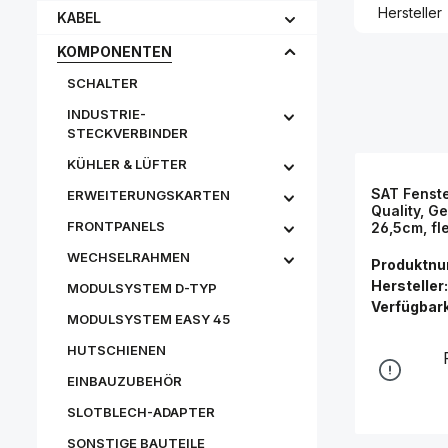
Hersteller
KABEL
KOMPONENTEN
SCHALTER
INDUSTRIE-
STECKVERBINDER
KÜHLER & LÜFTER
SAT Fenst
ERWEITERUNGSKARTEN
Quality, G
FRONTPANELS
26,5cm, fl
Good Conn
WECHSELRAHMEN
Produktn
Hersteller:
MODULSYSTEM D-TYP
Verfügbark
MODULSYSTEM EASY 45
HUTSCHIENEN
EINBAUZUBEHÖR
SLOTBLECH-ADAPTER
SONSTIGE BAUTEILE