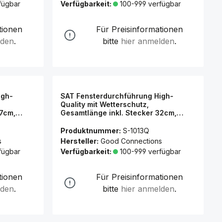
fügbar
Verfügbarkeit:
100-999 verfügbar
tionen
Für Preisinformationen
lden
.
bitte
hier anmelden
.
igh-
SAT Fensterdurchführung High-
Quality mit Wetterschutz,
27cm,
Gesamtlänge inkl. Stecker 32cm,
rent,
flexible Länge 22cm, transparent,
Good Connections®
Produktnummer:
S-1013Q
s
Hersteller:
Good Connections
fügbar
Verfügbarkeit:
100-999 verfügbar
tionen
Für Preisinformationen
lden
.
bitte
hier anmelden
.