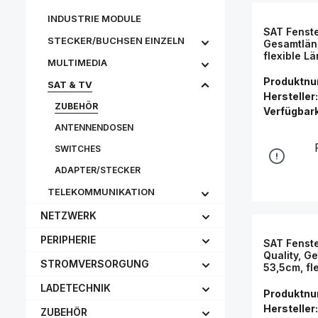
INDUSTRIE MODULE
SAT Fenst
STECKER/BUCHSEN EINZELN
Gesamtläng
flexible L
MULTIMEDIA
Connectio
Produktn
SAT & TV
Hersteller:
ZUBEHÖR
Verfügbark
ANTENNENDOSEN
SWITCHES
ADAPTER/STECKER
TELEKOMMUNIKATION
NETZWERK
PERIPHERIE
SAT Fenst
Quality, G
STROMVERSORGUNG
53,5cm, fl
transpare
LADETECHNIK
Produktn
Hersteller:
ZUBEHÖR