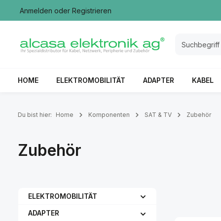
Anmelden
oder
Registrieren
springen
Zur Hauptnavigation springen
HOME
ELEKTROMOBILITÄT
ADAPTER
KABEL
Du bist hier:
Home
Komponenten
SAT & TV
Zubehör
Zubehör
ELEKTROMOBILITÄT
ADAPTER