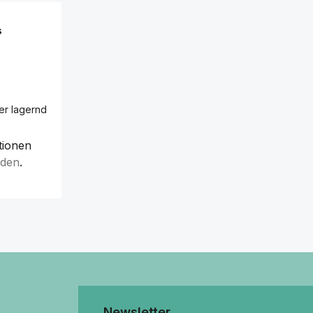
s
er lagernd
tionen
lden
.
Newsletter