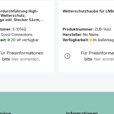
erdurchführung High-
Wetterschutzhaube für LNB
t Wetterschutz,
e inkl. Stecker 54cm,
änge 44cm, transparent,
ections®
ummer:
S-1014Q
Produktnummer:
ZUB-1462
Good Connections
Hersteller:
No Name
eit:
20-49 verfügbar
Verfügbarkeit:
Im Außenlag
Für Preisinformationen
Für Preisinforma
bitte
hier anmelden
.
bitte
hier anme
rvice
Informationen