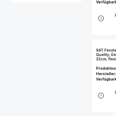
Verfügbark
SAT Fenst
Quality, G
32cm, flex
transpare
Produktn
Hersteller:
Verfügbark