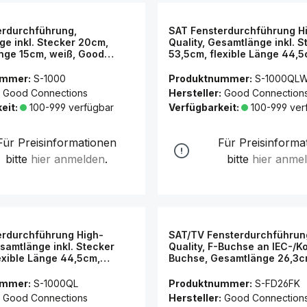
erdurchführung,
SAT Fensterdurchführung H
e inkl. Stecker 20cm,
Quality, Gesamtlänge inkl. S
änge 15cm, weiß, Good
53,5cm, flexible Länge 44,5
ns®
Good Connections®
ummer:
S-1000
Produktnummer:
S-1000QL
Good Connections
Hersteller:
Good Connection
eit:
100-999 verfügbar
Verfügbarkeit:
100-999 ver
Für Preisinformationen
Für Preisinforma
bitte
hier anmelden
.
bitte
hier anme
erdurchführung High-
SAT/TV Fensterdurchführun
esamtlänge inkl. Stecker
Quality, F-Buchse an IEC-/K
exible Länge 44,5cm,
Buchse, Gesamtlänge 26,3cm
nt, Good Connections®
Länge 17,2cm, transparent,
Connections®
ummer:
S-1000QL
Produktnummer:
S-FD26FK
Good Connections
Hersteller:
Good Connection