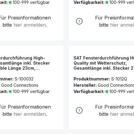
eit:
100-999 verfügbar
Verfügbarkeit:
100-999 ver
Für Preisinformationen
Für Preisinforma
bitte
hier anmelden
.
bitte
hier anme
erdurchführung High-
SAT Fensterdurchführung H
esamtlänge inkl. Stecker
Quality mit Wetterschutz,
ible Länge 23cm,
Gesamtlänge inkl. Stecker 
nt, Good Connections®
flexible Länge 17cm, transpa
Good Connections®
ummer:
S-100032
Produktnummer:
S-1012Q
Good Connections
Hersteller:
Good Connection
eit:
100-999 verfügbar
Verfügbarkeit:
100-999 ver
Für Preisinformationen
Für Preisinforma
bitte
hier anmelden
.
bitte
hier anme