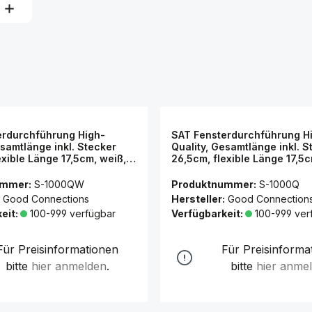
erdurchführung High-
SAT Fensterdurchführung H
esamtlänge inkl. Stecker
Quality, Gesamtlänge inkl. S
exible Länge 17,5cm, weiß,
26,5cm, flexible Länge 17,5c
ections®
transparent, Good Connect
ummer:
S-1000QW
Produktnummer:
S-1000Q
Good Connections
Hersteller:
Good Connection
eit:
100-999 verfügbar
Verfügbarkeit:
100-999 ver
Für Preisinformationen
Für Preisinforma
bitte
hier anmelden
.
bitte
hier anme