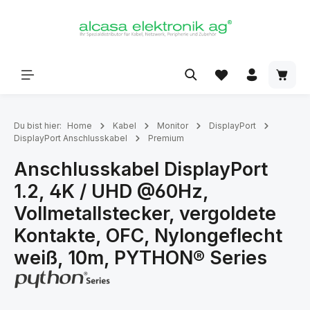
alt springen
Du bist hier:
Home
Kabel
Monitor
DisplayPort
DisplayPort Anschlusskabel
Premium
Anschlusskabel DisplayPort
1.2, 4K / UHD @60Hz,
Vollmetallstecker, vergoldete
Kontakte, OFC, Nylongeflecht
weiß, 10m, PYTHON® Series