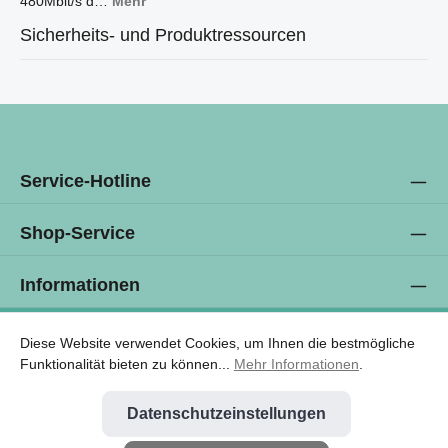
480Mbit/s d…
Mehr
Sicherheits- und Produktressourcen
Service-Hotline
Shop-Service
Informationen
Newsletter
Diese Website verwendet Cookies, um Ihnen die bestmögliche
Funktionalität bieten zu können...
Mehr Informationen
.
Datenschutzeinstellungen
* Alle Preise exkl. gesetzl. Mehrwertsteuer zzgl.
Versandkosten
und ggf.