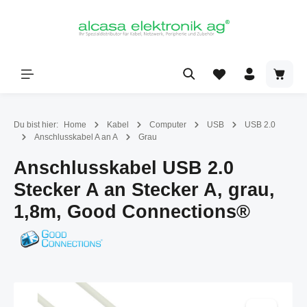
alt springen
Du bist hier:
Home
Kabel
Computer
USB
USB 2.0
Anschlusskabel A an A
Grau
Anschlusskabel USB 2.0
Stecker A an Stecker A, grau,
1,8m, Good Connections®
Bildergalerie überspringen