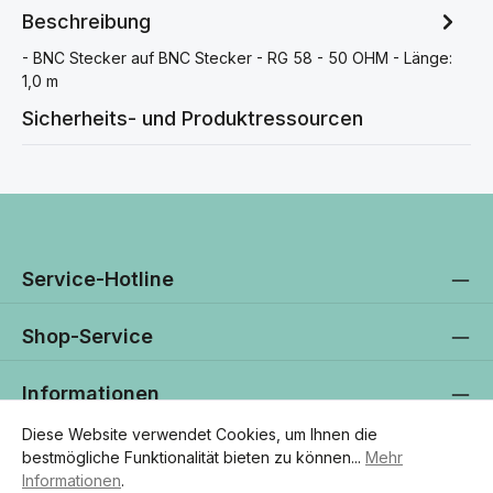
Beschreibung
- BNC Stecker auf BNC Stecker - RG 58 - 50 OHM - Länge:
1,0 m
Sicherheits- und Produktressourcen
Service-Hotline
Shop-Service
Informationen
Diese Website verwendet Cookies, um Ihnen die
Newsletter
bestmögliche Funktionalität bieten zu können...
Mehr
Informationen
.