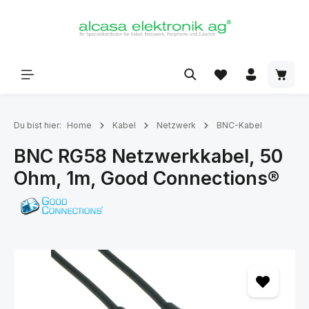
alt springen
Du bist hier:
Home
Kabel
Netzwerk
BNC-Kabel
BNC RG58 Netzwerkkabel, 50
Ohm, 1m, Good Connections®
Bildergalerie überspringen