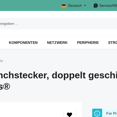
Deutsch
Service/Hil
KOMPONENTEN
NETZWERK
PERIPHERIE
STR
io
chstecker, doppelt geschi
s®
Für Pr