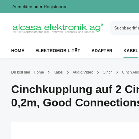
Anmelden
oder
Registrieren
springen
Zur Hauptnavigation springen
HOME
ELEKTROMOBILITÄT
ADAPTER
KABEL
Du bist hier:
Home
Kabel
Audio/Video
Cinch
Cinch Aud
Cinchkupplung auf 2 Cin
0,2m, Good Connection
Bildergalerie überspringen