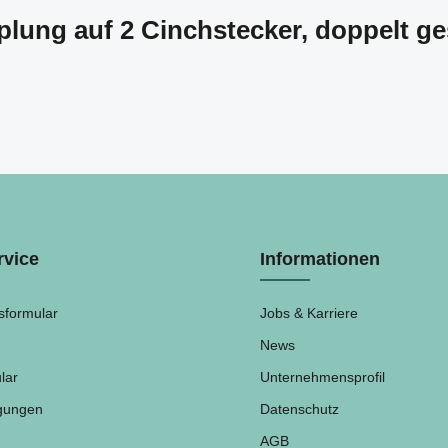
lung auf 2 Cinchstecker, doppelt ge
rvice
Informationen
sformular
Jobs & Karriere
News
lar
Unternehmensprofil
ngungen
Datenschutz
AGB