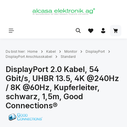
alt springen
Du bist hier:
Home
Kabel
Monitor
DisplayPort
DisplayPort Anschlusskabel
Standard
DisplayPort 2.0 Kabel, 54
Gbit/s, UHBR 13.5, 4K @240Hz
/ 8K @60Hz, Kupferleiter,
schwarz, 1,5m, Good
Connections®