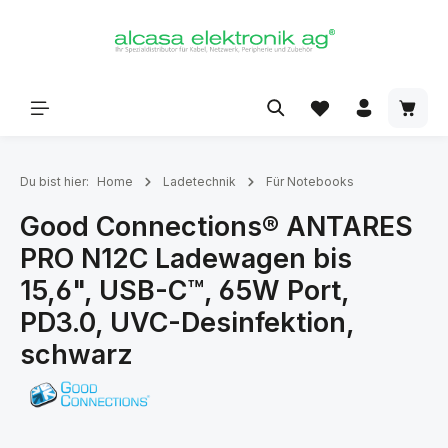
alt springen
Du bist hier:
Home
Ladetechnik
Für Notebooks
Good Connections® ANTARES
PRO N12C Ladewagen bis
15,6", USB-C™, 65W Port,
PD3.0, UVC-Desinfektion,
schwarz