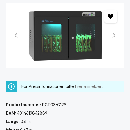
Bildergalerie überspringen
Für Preisinformationen bitte
hier anmelden
.
Produktnummer:
PCT03-C12S
EAN:
4014619842889
Länge:
0.6 m
Weite:
0.67 m