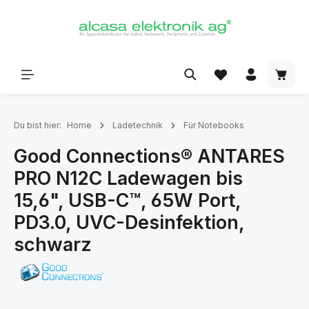
alt springen
Du bist hier:
Home
Ladetechnik
Für Notebooks
Good Connections® ANTARES
PRO N12C Ladewagen bis
15,6", USB-C™, 65W Port,
PD3.0, UVC-Desinfektion,
schwarz