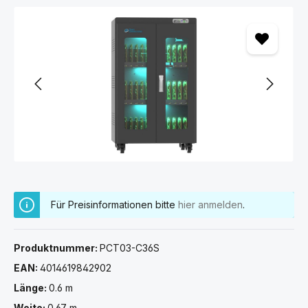
Bildergalerie überspringen
Für Preisinformationen bitte
hier anmelden
.
Produktnummer:
PCT03-C36S
EAN:
4014619842902
Länge:
0.6 m
Weite:
0.67 m