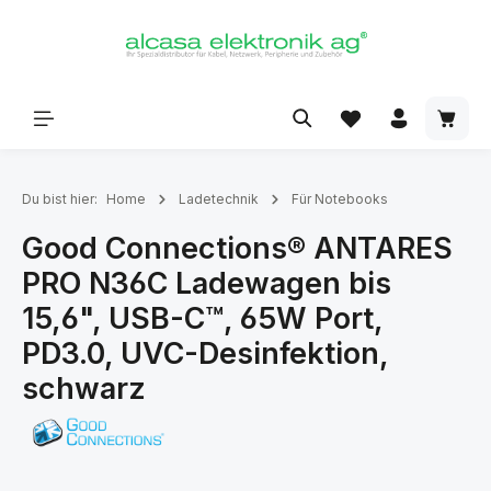
alt springen
Du bist hier:
Home
Ladetechnik
Für Notebooks
Good Connections® ANTARES
PRO N36C Ladewagen bis
15,6", USB-C™, 65W Port,
PD3.0, UVC-Desinfektion,
schwarz