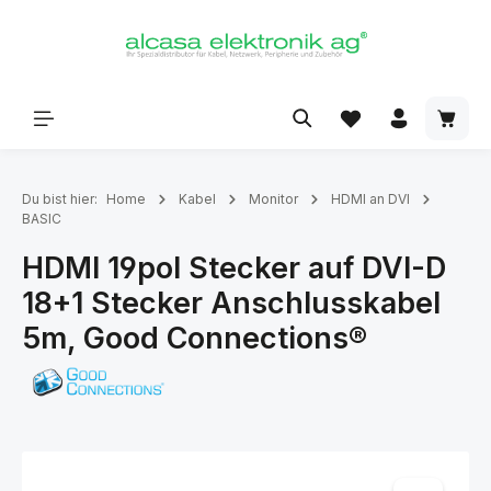
alt springen
Du bist hier:
Home
Kabel
Monitor
HDMI an DVI
BASIC
HDMI 19pol Stecker auf DVI-D
18+1 Stecker Anschlusskabel
5m, Good Connections®
Bildergalerie überspringen