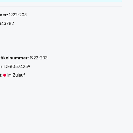
mer:
1922-203
343782
rtikelnummer:
1922-203
r:
DE80574259
t:
Im Zulauf