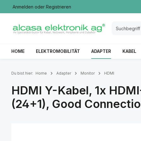
Anmelden
oder
Registrieren
springen
Zur Hauptnavigation springen
HOME
ELEKTROMOBILITÄT
ADAPTER
KABEL
Du bist hier:
Home
Adapter
Monitor
HDMI
HDMI Y-Kabel, 1x HDMI
(24+1), Good Connecti
Bildergalerie überspringen