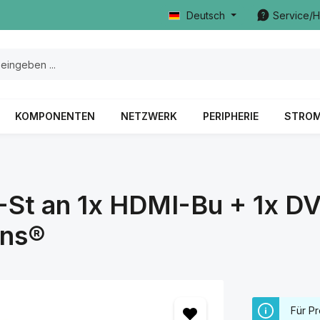
Deutsch
Service/H
KOMPONENTEN
NETZWERK
PERIPHERIE
STRO
-St an 1x HDMI-Bu + 1x D
ons®
Für Pr