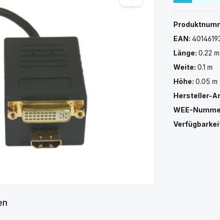
Produktnum
EAN:
4014619
Länge:
0.22 m
Weite:
0.1 m
Höhe:
0.05 m
Hersteller-A
WEE-Numme
Verfügbarkei
en