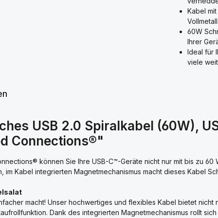
verhedde
Kabel mit
Vollmetal
60W Schne
Ihrer Ger
Ideal fü
viele we
en
sches USB 2.0 Spiralkabel (60W), 
ood Connections®"
ections® können Sie Ihre USB-C™-Geräte nicht nur mit bis zu 60 Wa
, im Kabel integrierten Magnetmechanismus macht dieses Kabel Schl
lsalat
facher macht! Unser hochwertiges und flexibles Kabel bietet nicht 
aufrollfunktion. Dank des integrierten Magnetmechanismus rollt sic