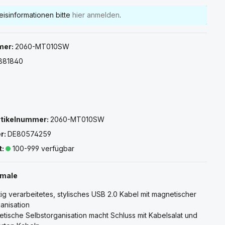
eisinformationen bitte
hier anmelden
.
mer:
2060-MT010SW
881840
rtikelnummer:
2060-MT010SW
r:
DE80574259
t:
100-999 verfügbar
kmale
g verarbeitetes, stylisches USB 2.0 Kabel mit magnetischer
anisation
tische Selbstorganisation macht Schluss mit Kabelsalat und