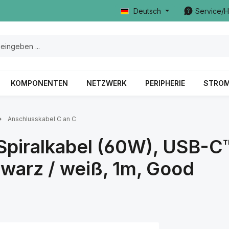
Deutsch
Service/H
KOMPONENTEN
NETZWERK
PERIPHERIE
STRO
Anschlusskabel C an C
Spiralkabel (60W), USB-C
warz / weiß, 1m, Good