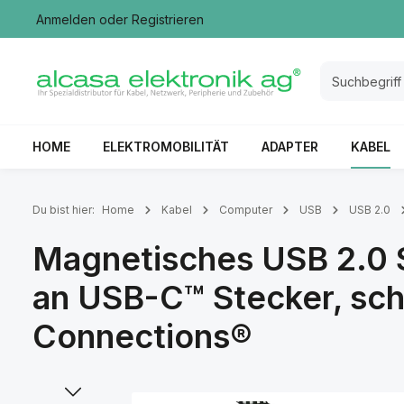
Anmelden
oder
Registrieren
springen
Zur Hauptnavigation springen
HOME
ELEKTROMOBILITÄT
ADAPTER
KABEL
Du bist hier:
Home
Kabel
Computer
USB
USB 2.0
Magnetisches USB 2.0 
an USB-C™ Stecker, sch
Connections®
Bildergalerie überspringen