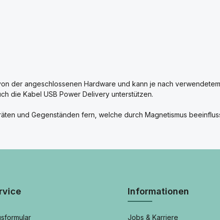
g von der angeschlossenen Hardware und kann je nach verwendetem
uch die Kabel USB Power Delivery unterstützen.
eräten und Gegenständen fern, welche durch Magnetismus beeinflu
rvice
Informationen
sformular
Jobs & Karriere