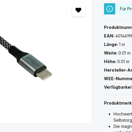
Für Pr
Produktnum
EAN:
4014619
Länge:
1 m
Weite:
0.01 m
Höhe:
0.01 m
Hersteller-A
WEE-Numme
Verfügbarkei
Produktmer
Hochwerti
Selbstorg
Die magne