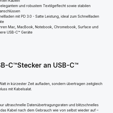
rten Kabeln
 elegantem und robustem Textilgeflecht sowie stabilen
lanschlüssen
llladen mit PD 3.0 - Satte Leistung, ideal zum Schnellladen
äte
r Ihren Mac, MacBook, Notebook, Chromebook, Surface und
itere USB-C™ Geräte
USB-C™Stecker an USB-C™
tt in kürzester Zeit aufladen, sondern übertragen zeitgleich
uss mit Kabelsalat.
nur ultraschnelle Datenübertragungsraten und blitzschnelles
h das Kabel nach dem Gebrauch wie von selbst wieder auf –