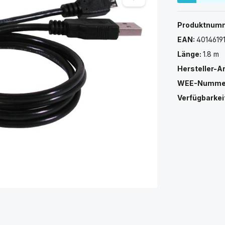
Produktnum
EAN:
4014619
Länge:
1.8 m
Hersteller-A
WEE-Numme
Verfügbarkei