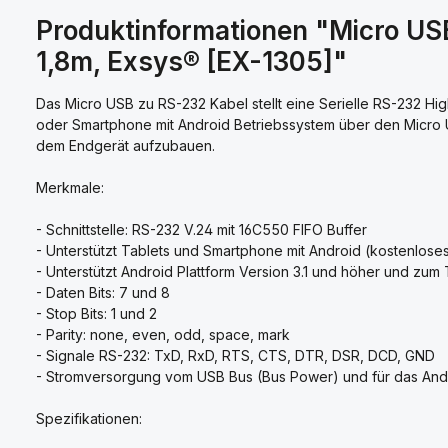
Produktinformationen "Micro USB
1,8m, Exsys® [EX-1305]"
Das Micro USB zu RS-232 Kabel stellt eine Serielle RS-232 H
oder Smartphone mit Android Betriebssystem über den Micro U
dem Endgerät aufzubauen.
Merkmale:
- Schnittstelle: RS-232 V.24 mit 16C550 FIFO Buffer
- Unterstützt Tablets und Smartphone mit Android (kostenlose
- Unterstützt Android Plattform Version 3.1 und höher und zum T
- Daten Bits: 7 und 8
- Stop Bits: 1 und 2
- Parity: none, even, odd, space, mark
- Signale RS-232: TxD, RxD, RTS, CTS, DTR, DSR, DCD, GND
- Stromversorgung vom USB Bus (Bus Power) und für das And
Spezifikationen: