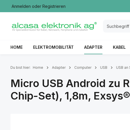
Anmelden
oder
Registrieren
springen
Zur Hauptnavigation springen
HOME
ELEKTROMOBILITÄT
ADAPTER
KABEL
Du bist hier:
Home
Adapter
Computer
USB
USB an S
Micro USB Android zu R
Chip-Set), 1,8m, Exsys
Bildergalerie überspringen