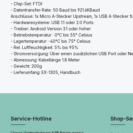
- Chip-Set: FTDI
- Datentransfer-Rate: 50 Baud bis 921.6KBaud
Anschlüsse: 1x Micro A-Stecker Upstream, 1x USB A-Stecker fü
- Hardwaresysteme: USB 1.1 oder 2.0 Ports
- Treiber: Android Version 3.1 oder höher
- Betriebstemperatur : 0°C bis 55° Celsius
- Lagertemperatur: -40°C bis 75° Celsius
- Rel. Luftfeuchtigkeit: 5% bis 95%
- Stromversorgung: Über einen zusätzlichen USB Port oder N
- Abmessung: Kabellänge 1.8 Meter
- Gewicht: 200g
- Lieferumfang: EX-1305, Handbuch
Service-Hotline
Shop-Se
Unser Vertriebsteam hilft Ihnen gerne