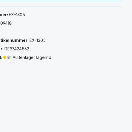
mer:
EX-1305
109418
rtikelnummer:
EX-1305
r:
DE97424562
t:
Im Außenlager lagernd