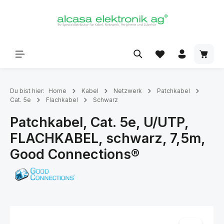
alt springen
Du bist hier:
Home
Kabel
Netzwerk
Patchkabel
Cat. 5e
Flachkabel
Schwarz
Patchkabel, Cat. 5e, U/UTP,
FLACHKABEL, schwarz, 7,5m,
Good Connections®
Bildergalerie überspringen