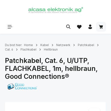
alt springen
Du bist hier:
Home
Kabel
Netzwerk
Patchkabel
Cat. 6
Flachkabel
Hellbraun
Patchkabel, Cat. 6, U/UTP,
FLACHKABEL, 1m, hellbraun,
Good Connections®
Bildergalerie überspringen