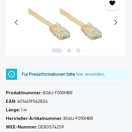
Für Preisinformationen bitte
hier anmelden
.
Produktnummer:
806U-F010HBR
EAN:
4014619562824
Länge:
1 m
Hersteller-Artikelnummer:
806U-F010HBR
WEE-Nummer:
DE80574259