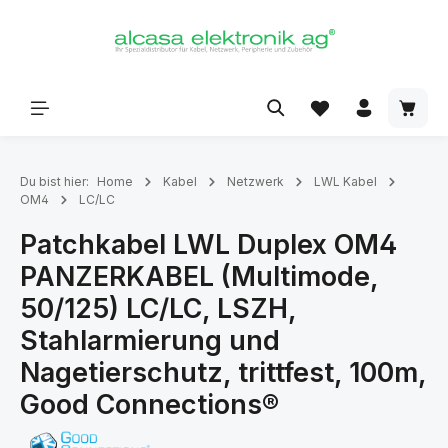
alt springen
Du bist hier:
Home
Kabel
Netzwerk
LWL Kabel
OM4
LC/LC
Patchkabel LWL Duplex OM4
PANZERKABEL (Multimode,
50/125) LC/LC, LSZH,
Stahlarmierung und
Nagetierschutz, trittfest, 100m,
Good Connections®