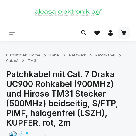
alt springen
Du bist hier:
Home
Kabel
Netzwerk
Patchkabel
Cat. 6A
TM31
Patchkabel mit Cat. 7 Draka
UC900 Rohkabel (900MHz)
und Hirose TM31 Stecker
(500MHz) beidseitig, S/FTP,
PiMF, halogenfrei (LSZH),
KUPFER, rot, 2m