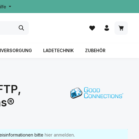
ilfe
MVERSORGUNG
LADETECHNIK
ZUBEHÖR
FTP,
ns®
eisinformationen bitte
hier anmelden
.