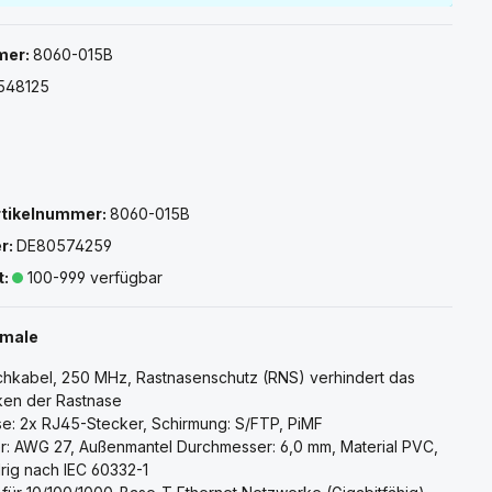
mer:
8060-015B
548125
rtikelnummer:
8060-015B
r:
DE80574259
t:
100-999 verfügbar
kmale
tchkabel, 250 MHz, Rastnasenschutz (RNS) verhindert das
en der Rastnase
se: 2x RJ45-Stecker, Schirmung: S/FTP, PiMF
er: AWG 27, Außenmantel Durchmesser: 6,0 mm, Material PVC,
rig nach IEC 60332-1