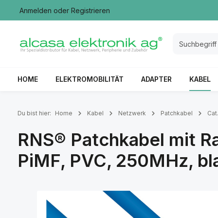
Anmelden
oder
Registrieren
springen
Zur Hauptnavigation springen
HOME
ELEKTROMOBILITÄT
ADAPTER
KABEL
Du bist hier:
Home
Kabel
Netzwerk
Patchkabel
Cat.
RNS® Patchkabel mit Ra
PiMF, PVC, 250MHz, bl
Bildergalerie überspringen