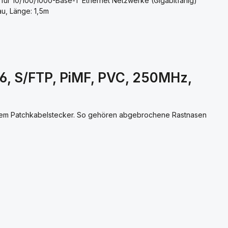
für 10/100/1000-Base-T Ethernet Netzwerke (Gigabitfähig)
au, Länge: 1,5m
6, S/FTP, PiMF, PVC, 250MHz,
 dem Patchkabelstecker. So gehören abgebrochene Rastnasen