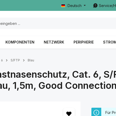
Deutsch
Service/H
KOMPONENTEN
NETZWERK
PERIPHERIE
STRO
 6
S/FTP
Blau
stnasenschutz, Cat. 6, S/
au, 1,5m, Good Connectio
Für Pr