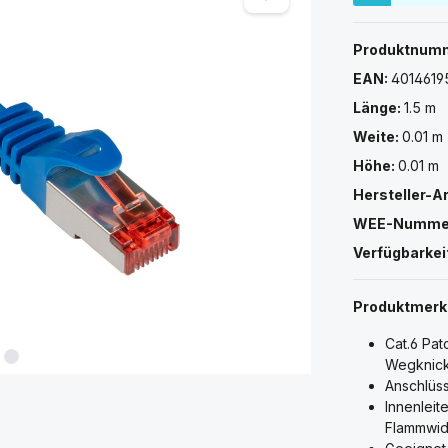
Produktnum
EAN:
4014619
Länge:
1.5 m
Weite:
0.01 m
Höhe:
0.01 m
Hersteller-A
WEE-Numme
Verfügbarkei
Produktmer
Cat.6 Pa
Wegknick
Anschlüs
Innenleit
Flammwid