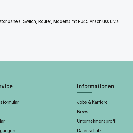
atchpanels, Switch, Router, Modems mit RJ45 Anschluss u.v.a.
rvice
Informationen
sformular
Jobs & Karriere
News
lar
Unternehmensprofil
ngungen
Datenschutz