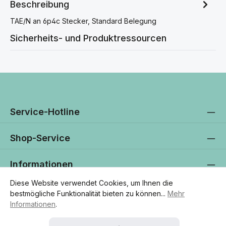
Beschreibung
TAE/N an 6p4c Stecker, Standard Belegung
Sicherheits- und Produktressourcen
Service-Hotline
Shop-Service
Informationen
Diese Website verwendet Cookies, um Ihnen die
Newsletter
bestmögliche Funktionalität bieten zu können...
Mehr
Informationen
.