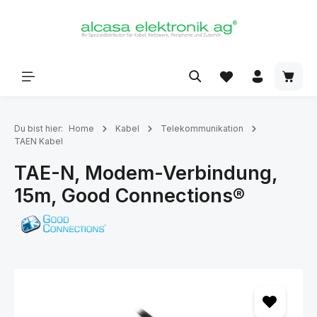
alt springen
Du bist hier:
Home
Kabel
Telekommunikation
TAEN Kabel
TAE-N, Modem-Verbindung,
15m, Good Connections®
Bildergalerie überspringen