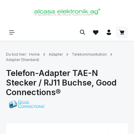
alt springen
Du bist hier:
Home
Adapter
Telekommunikation
Adapter (Standard)
Telefon-Adapter TAE-N
Stecker / RJ11 Buchse, Good
Connections®
Bildergalerie überspringen