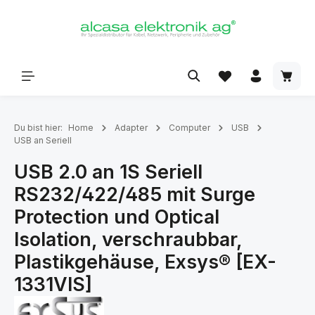
alt springen
Du bist hier:
Home
Adapter
Computer
USB
USB an Seriell
USB 2.0 an 1S Seriell
RS232/422/485 mit Surge
Protection und Optical
Isolation, verschraubbar,
Plastikgehäuse, Exsys® [EX-
1331VIS]