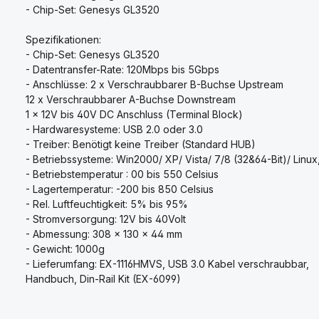
- Chip-Set: Genesys GL3520
Spezifikationen:
- Chip-Set: Genesys GL3520
- Datentransfer-Rate: 120Mbps bis 5Gbps
- Anschlüsse: 2 x Verschraubbarer B-Buchse Upstream
12 x Verschraubbarer A-Buchse Downstream
1 x 12V bis 40V DC Anschluss (Terminal Block)
- Hardwaresysteme: USB 2.0 oder 3.0
- Treiber: Benötigt keine Treiber (Standard HUB)
- Betriebssysteme: Win2000/ XP/ Vista/ 7/8 (32&64-Bit)/ Linux
- Betriebstemperatur : 00 bis 550 Celsius
- Lagertemperatur: -200 bis 850 Celsius
- Rel. Luftfeuchtigkeit: 5% bis 95%
- Stromversorgung: 12V bis 40Volt
- Abmessung: 308 x 130 x 44 mm
- Gewicht: 1000g
- Lieferumfang: EX-1116HMVS, USB 3.0 Kabel verschraubbar,
Handbuch, Din-Rail Kit (EX-6099)