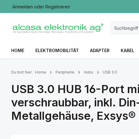
Anmelden
oder
Registrieren
springen
Zur Hauptnavigation springen
HOME
ELEKTROMOBILITÄT
ADAPTER
KABEL
Du bist hier:
Home
Peripherie
Hubs
USB 3.0
USB 3.0 HUB 16-Port mi
verschraubbar, inkl. Di
Metallgehäuse, Exsys®
Bildergalerie überspringen