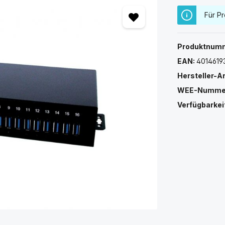
Für Pr
Produktnum
EAN:
4014619
Hersteller-A
WEE-Numme
Verfügbarkei