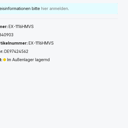
eisinformationen bitte
hier anmelden
.
mer:
EX-1116HMVS
340903
rtikelnummer:
EX-1116HMVS
r:
DE97424562
t:
Im Außenlager lagernd