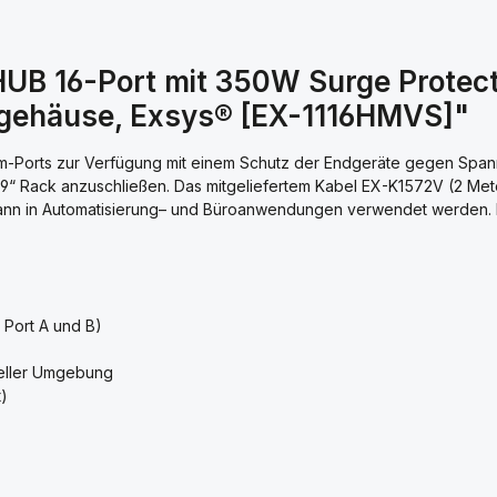
UB 16-Port mit 350W Surge Protectio
lgehäuse, Exsys® [EX-1116HMVS]"
m-Ports zur Verfügung mit einem Schutz der Endgeräte gegen Spann
19“ Rack anzuschließen. Das mitgeliefertem Kabel EX-K1572V (2 Me
ann in Automatisierung– und Büroanwendungen verwendet werden. D
 Port A und B)
ieller Umgebung
t)