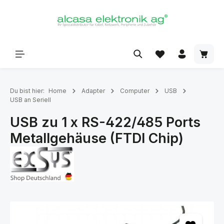
alt springen
Du bist hier:
Home
Adapter
Computer
USB
USB an Seriell
USB zu 1 x RS-422/485 Ports
Metallgehäuse (FTDI Chip)
Bildergalerie überspringen