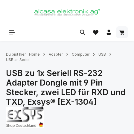
alt springen
Du bist hier:
Home
Adapter
Computer
USB
USB an Seriell
USB zu 1x Seriell RS-232
Adapter Dongle mit 9 Pin
Stecker, zwei LED für RXD und
TXD, Exsys® [EX-1304]