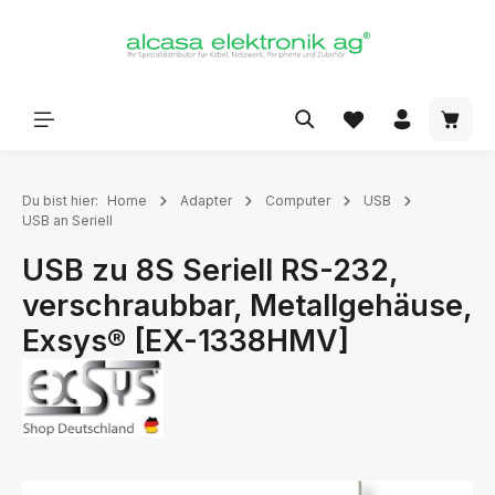
alt springen
Du bist hier:
Home
Adapter
Computer
USB
USB an Seriell
USB zu 8S Seriell RS-232,
verschraubbar, Metallgehäuse,
Exsys® [EX-1338HMV]
Bildergalerie überspringen