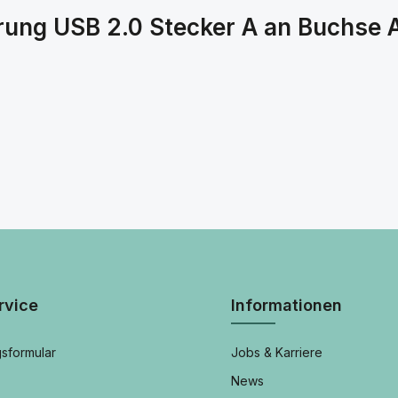
ung USB 2.0 Stecker A an Buchse A
rvice
Informationen
sformular
Jobs & Karriere
News