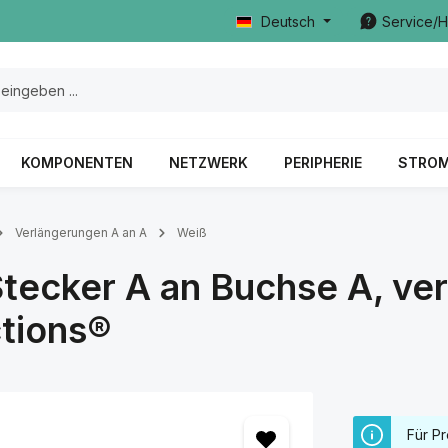
Deutsch
Service/H
KOMPONENTEN
NETZWERK
PERIPHERIE
STRO
Verlängerungen A an A
Weiß
tecker A an Buchse A, ver
tions®
Für Pr