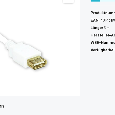
Produktnum
EAN:
401461
Länge:
3 m
Hersteller-A
WEE-Numme
Verfügbarkei
en