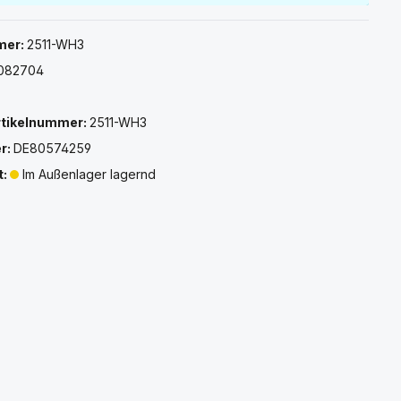
mer:
2511-WH3
9082704
rtikelnummer:
2511-WH3
r:
DE80574259
t:
Im Außenlager lagernd