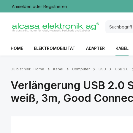
Anmelden
oder
Registrieren
springen
Zur Hauptnavigation springen
HOME
ELEKTROMOBILITÄT
ADAPTER
KABEL
Du bist hier:
Home
Kabel
Computer
USB
USB 2.0
Verlängerung USB 2.0 S
weiß, 3m, Good Connec
Bildergalerie überspringen