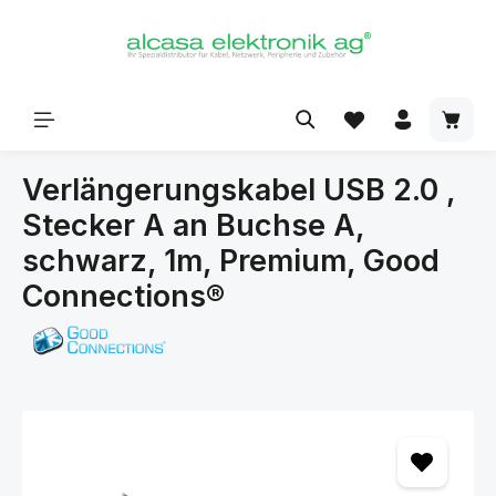
alt springen
Verlängerungskabel USB 2.0 ,
Stecker A an Buchse A,
schwarz, 1m, Premium, Good
Connections®
Bildergalerie überspringen