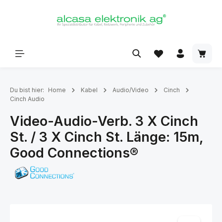
alt springen
Du bist hier:
Home
Kabel
Audio/Video
Cinch
Cinch Audio
Video-Audio-Verb. 3 X Cinch
St. / 3 X Cinch St. Länge: 15m,
Good Connections®
Bildergalerie überspringen