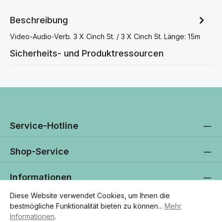
Beschreibung
Video-Audio-Verb. 3 X Cinch St. / 3 X Cinch St. Länge: 15m
Sicherheits- und Produktressourcen
Service-Hotline
Shop-Service
Informationen
Diese Website verwendet Cookies, um Ihnen die
Newsletter
bestmögliche Funktionalität bieten zu können...
Mehr
Informationen
.