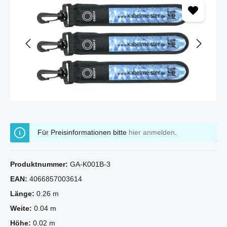
Für Preisinformationen bitte
hier anmelden
.
Produktnummer:
GA-K001B-3
EAN:
4066857003614
Länge:
0.26 m
Weite:
0.04 m
Höhe:
0.02 m