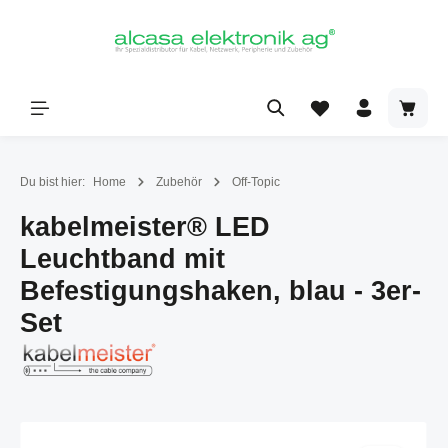
alt springen
Du bist hier:
Home
Zubehör
Off-Topic
kabelmeister® LED
Leuchtband mit
Befestigungshaken, blau - 3er-
Set
Bildergalerie überspringen