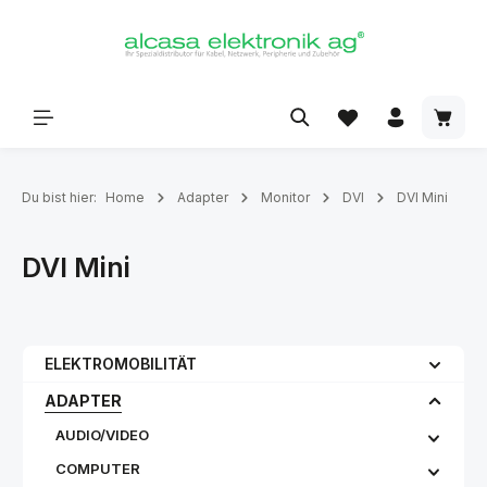
alt springen
Du bist hier:
Home
Adapter
Monitor
DVI
DVI Mini
DVI Mini
ELEKTROMOBILITÄT
ADAPTER
AUDIO/VIDEO
COMPUTER