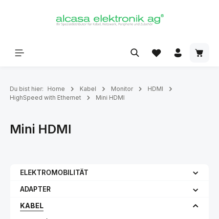
alt springen
Du bist hier:
Home
Kabel
Monitor
HDMI
HighSpeed with Ethernet
Mini HDMI
Mini HDMI
ELEKTROMOBILITÄT
ADAPTER
KABEL