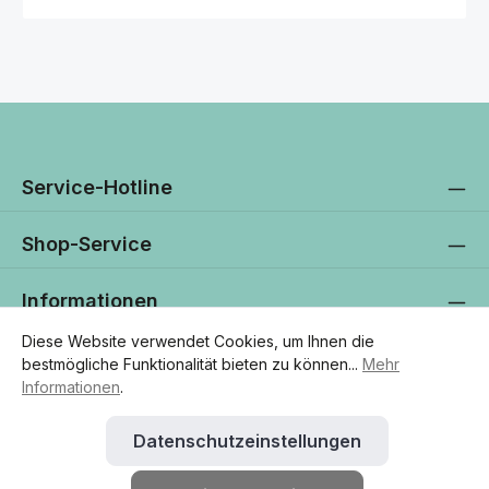
Service-Hotline
Shop-Service
Informationen
Diese Website verwendet Cookies, um Ihnen die
Newsletter
bestmögliche Funktionalität bieten zu können...
Mehr
Informationen
.
Datenschutzeinstellungen
* Alle Preise exkl. gesetzl. Mehrwertsteuer zzgl.
Versandkosten
und
ggf. Nachnahmegebühren, wenn nicht anders angegeben.