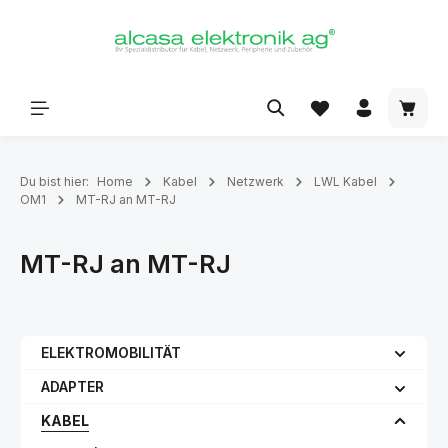
alt springen
Du bist hier:
Home
Kabel
Netzwerk
LWL Kabel
OM1
MT-RJ an MT-RJ
MT-RJ an MT-RJ
ELEKTROMOBILITÄT
ADAPTER
KABEL