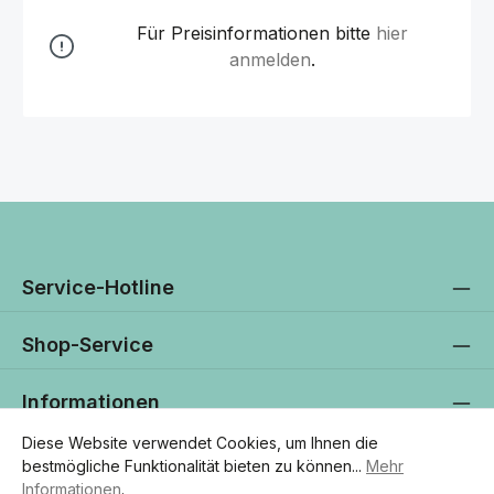
Für Preisinformationen bitte
hier
anmelden
.
Service-Hotline
Shop-Service
Informationen
Diese Website verwendet Cookies, um Ihnen die
Newsletter
bestmögliche Funktionalität bieten zu können...
Mehr
Informationen
.