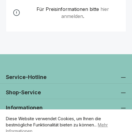
Für Preisinformationen bitte
hier
anmelden
.
Service-Hotline
Shop-Service
Informationen
Diese Website verwendet Cookies, um Ihnen die
Newsletter
bestmögliche Funktionalität bieten zu können...
Mehr
Informationen
.