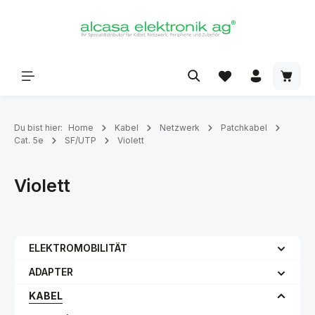
alt springen
Du bist hier:
Home
Kabel
Netzwerk
Patchkabel
Cat. 5e
SF/UTP
Violett
Violett
ELEKTROMOBILITÄT
ADAPTER
KABEL