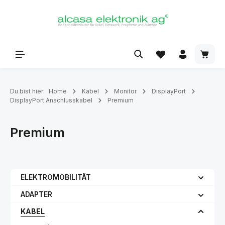
alt springen
Du bist hier:
Home
Kabel
Monitor
DisplayPort
DisplayPort Anschlusskabel
Premium
Premium
ELEKTROMOBILITÄT
ADAPTER
KABEL